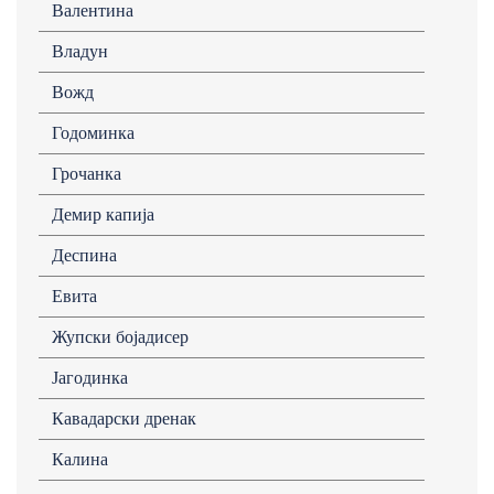
Валентина
Владун
Вожд
Годоминка
Грочанка
Демир капија
Деспина
Евита
Жупски бојадисер
Јагодинка
Кавадарски дренак
Калина