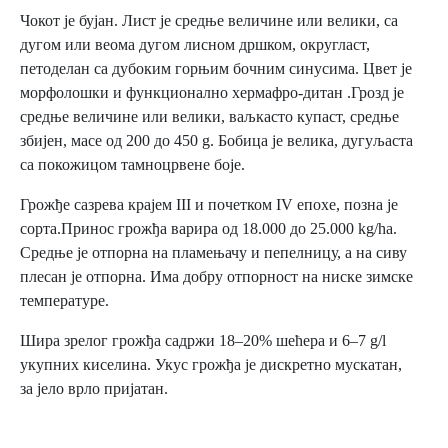
Чокот је бујан. Лист је средње величине или велики, са
дугом или веома дугом лисном дршком, округласт,
петоделан са дубоким горњим бочним синусима. Цвет је
морфолошки и функционално хермафро-дитан .Грозд је
средње величине или велики, ваљкасто купаст, средње
збијен, масе од 200 до 450 g. Бобица је велика, дугуљаста
са покожицом тамноцрвене боје.
Грожђе сазрева крајем III и почетком IV епохе, позна је
сорта.Принос грожђа варира од 18.000 до 25.000 kg/ha.
Средње је отпорна на пламењачу и пепелницу, а на сиву
плесан је отпорна. Има добру отпорност на ниске зимске
температуре.
Шира зрелог грожђа садржи 18–20% шећера и 6–7 g/l
укупних киселина. Укус грожђа је дискретно мускатан,
за јело врло пријатан.