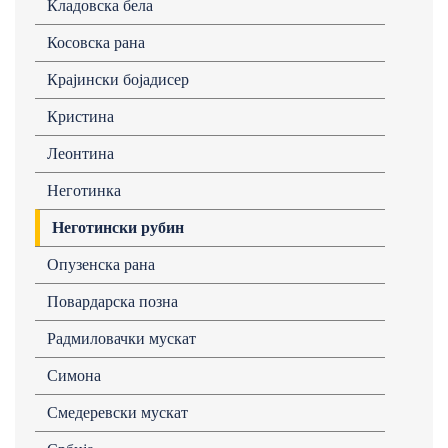
Кладовска бела
Косовска рана
Крајински бојадисер
Кристина
Леонтина
Неготинка
Неготински рубин
Опузенска рана
Повардарска позна
Радмиловачки мускат
Симона
Смедеревски мускат