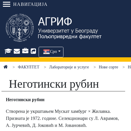
НАВИГАЦИЈА
Срп
ФАКУЛТЕТ
Лабораторије и услуге
Нове сорте
Н
Неготински рубин
Неготински рубин
Створена је укрштањем Мускат хамбург × Жилавка.
Призната је 1972. године. Селекционари су Л. Аврамов,
А. Јурчевић, Д. Јоковић и М. Јовановић.