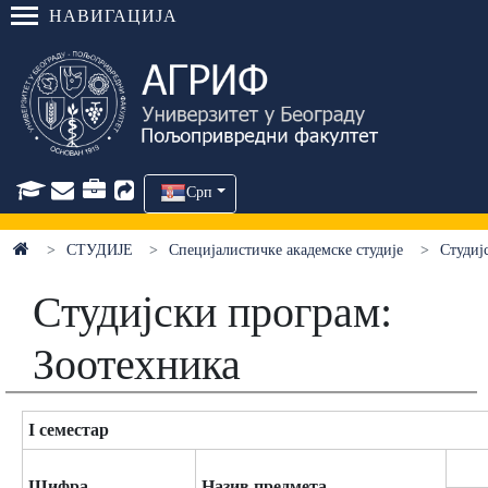
НАВИГАЦИЈА
Срп
СТУДИЈЕ
Специјалистичке академске студије
Студиј
Студијски програм:
Зоотехника
I семестар
Шифра
Назив предмета