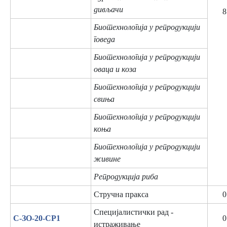
дивљачи
8
Биотехнологија у репродукцији
говеда
Биотехнологија у репродукцији
оваца и коза
Биотехнологија у репродукцији
свиња
Биотехнологија у репродукцији
коња
Биотехнологија у репродукцији
живине
Репродукција риба
Стручна пракса
0
Специјалистички рад -
C-ЗО-20-СР1
0
истраживање