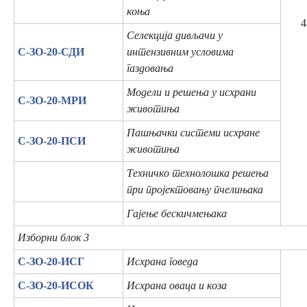
коња
4
Селекција дивљачи у
C-ЗО-20-СДИ
интензивним условима
газдовања
Модели и решења у исхрани
C-ЗО-20-МРИ
животиња
Пашњачки системи исхране
C-ЗО-20-ПСИ
животиња
Техничко технолошка решења
при пројектовању пчелињака
Гајење бескичмењака
Изборни блок 3
C-ЗО-20-ИСГ
Исхрана говеда
C-ЗО-20-ИСОК
Исхрана оваца и коза