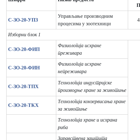
Управљање производним
C-ЗО-20-УПЗ
4
процесима у зоотехници
Изборни блок 1
Физиологија исхране
C-ЗО-20-ФИП
преживара
Физиологија исхране
C-ЗО-20-ФИН
непреживара
Технологија индустријске
C-ЗО-20-ТПХ
производње хране за животиње
Технологија конзервисања хране
C-ЗО-20-ТКХ
за животиње
Технологија хране и исхрана
риба
Здравствена заштита