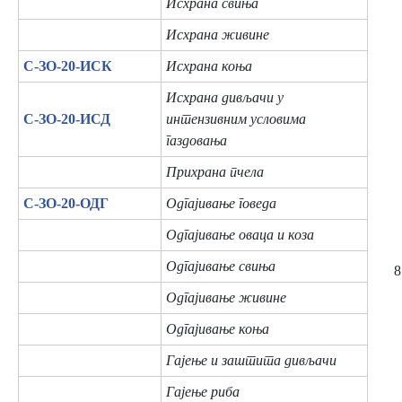
Исхрана свиња
Исхрана живине
C-ЗО-20-ИСК
Исхрана коња
Исхрана дивљачи у
C-ЗО-20-ИСД
интензивним условима
газдовања
Прихрана пчела
C-ЗО-20-ОДГ
Одгајивање говеда
Одгајивање оваца и коза
Одгајивање свиња
8
Одгајивање живине
Одгајивање коња
Гајење и заштита дивљачи
Гајење риба