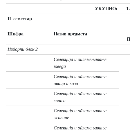
УКУПНО:
1
II семестар
Шифра
Назив предмета
Изборни блок 2
Селекција и оплемењивање
говеда
Селекција и оплемењивање
оваца и коза
Селекција и оплемењивање
свиња
Селекција и оплемењивање
живине
Селекција и оплемењивање