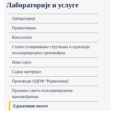
Лабораторије и услуге
Лабораторије
Пројектовање
Консалтинг
Стално усавршавање стручњака и едукација
пољопривредних произвођача
Нове сорте
Садни материјал
Производи ОДПФ ''Радмиловац''
Пружање савета пољопривредним
произвођачима
Едукативне посете