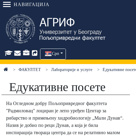
НАВИГАЦИЈА
Срп
ФАКУЛТЕТ
Лабораторије и услуге
Едукативне посет
Едукативне посете
На Огледном добру Пољопривредног факултета
''Радмиловац'' лоциран је лепо уређен Центар за
рибарство и примењену хидробиологију „Мали Дунав“.
Назив је добио по реци Дунав, а која је била
инспирација твораца центра да се на релативно малом