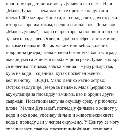
простору представи живот у Дунаву и око њега. Наш
„Мали Дунав“ - река макета се протеже на дужини
преко 1 000 метара. Чине га, као и код свих других река:
извор са горњим током, средњи и доњи ток. Доњи ток
„Малог Дунава“, а који се просторе на површини од око
5,5 хектара, је део Огледног добра уређен за посетиоце,
на коме се налази 30-так мањих или већих водених
површина (језера), мала водена ботаничка башта, зграда
акваријума са живом изложбом риба реке Дунав; зоо-врт
са воденим птицама; аласка колиба – музеј рибарства,
кућа на води – сојеница, кутак посвећен њеном
величанству – ВОДИ, Мало Велико Ратно острво;
Острво еволуције, језера за пецање, Мала Ђердапска
акумулација за пловидбу чамцима, као и бројни други
садржаји. Посетиоци могу да окушају срећу у риболову,
плове ''Малим Дунавом'', погледају филмове о животу у
води и око воде, упознају биљни и животињски света
вода и проведу дан у лепом окружењу. У Центру се могу
организавати славља, презентације фирми, семинари,