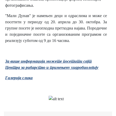
фотографисања.
''Мали Дунав'' је намењен деци и одраслима и може се
посетити у периоду од 20. априла до 30. октобра. За
групне посете је неопходна претходна најава. Породичне
и појединачне посете са организованим програмом се
реализују суботом од 9 до 16 часова.
За више информација можете посетити сајт
Центра за рибарство и примењену
хидробиологију
Галерија слика