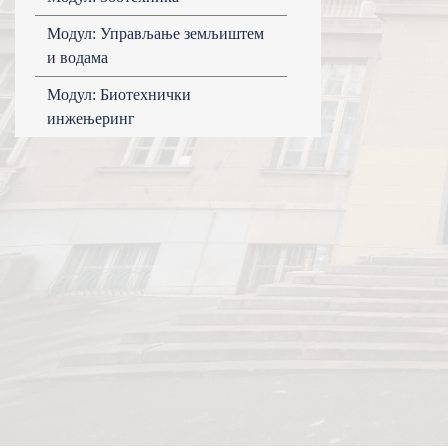
Модул: Управљање земљиштем
и водама
Модул: Биотехнички
инжењеринг