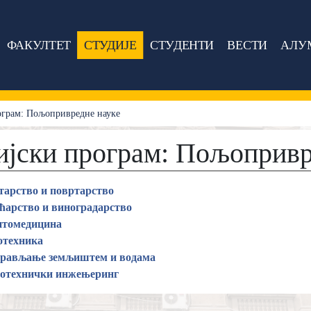
ФАКУЛТЕТ
СТУДИЈЕ
СТУДЕНТИ
ВЕСТИ
АЛУ
ограм: Пољопривредне науке
ијски програм: Пољопривр
тарство и повртарство
ћарство и виноградарство
итомедицина
отехника
прављање земљиштем и водама
отехнички инжењеринг