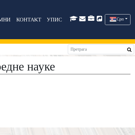
МНИ
КОНТАКТ
УПИС
Срп
едне науке