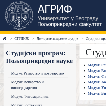
СТУДИЈЕ
Докторске академске студије
Студијски пр
Студ
Студијски програм:
Пољопривредне науке
Модул: Ра
Модул: Во
Модул: Ратарство и повртарство
Модул: Ф
Модул: Воћарство и
Модул: Зо
виноградарство
Модул: У
Модул: Би
Модул: Фитомедицина
Модул: Зоотехника