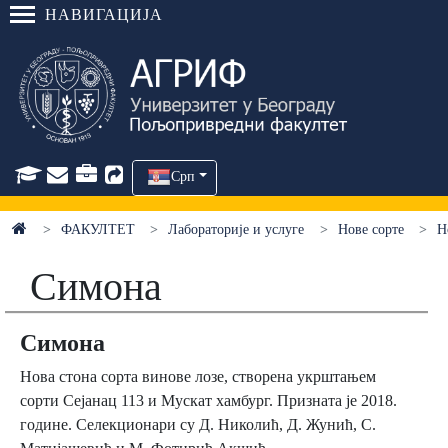
НАВИГАЦИЈА
Срп
ФАКУЛТЕТ
Лабораторије и услуге
Нове сорте
Н
Симона
Симона
Нова стона сорта винове лозе, створена укрштањем
сорти Сејанац 113 и Мускат хамбург. Призната је 2018.
године. Селекционари су Д. Николић, Д. Жунић, С.