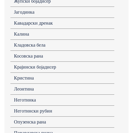
Жупски бојадисер
Јагодинка
Кавадарски дренак
Калина
Кладовска бела
Косовска рана
Крајински бојадисер
Кристина
Леонтина
Неготинка
Неготински рубин
Опузенска рана
Повардарска позна