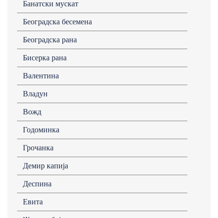
Банатски мускат
Београдска бесемена
Београдска рана
Бисерка рана
Валентина
Владун
Вожд
Годоминка
Грочанка
Демир капија
Деспина
Евита