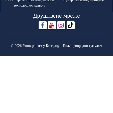
Министарство просвете, науке и
шумарства и водопривреде
технолошког развоја
Друштвене мреже
© 2026 Универзитет у Београду - Пољопривредни факултет