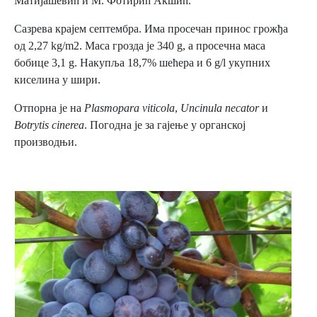
Матијашевић и М. Фотирић Акшић.
Сазрева крајем септембра. Има просечан принос грожђа
од 2,27 kg/m2. Маса грозда је 340 g, а просечна маса
бобице 3,1 g. Накупља 18,7% шећера и 6 g/l укупних
киселина у шири.
Отпорна је на
Plasmopara viticola
,
Uncinula necator
и
Botrytis cinerea
. Погодна је за гајење у органској
производњи.