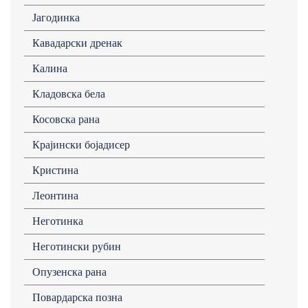
Јагодинка
Кавадарски дренак
Калина
Кладовска бела
Косовска рана
Крајински бојадисер
Кристина
Леонтина
Неготинка
Неготински рубин
Опузенска рана
Повардарска позна