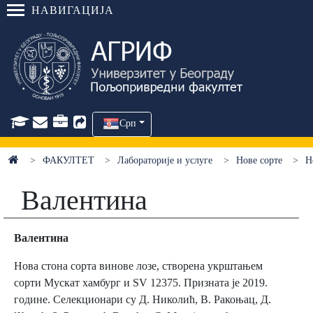
НАВИГАЦИЈА
Срп
ФАКУЛТЕТ
Лабораторије и услуге
Нове сорте
Н
Валентина
Валентина
Нова стона сорта винове лозе, створена укрштањем
сорти Мускат хамбург и SV 12375. Призната је 2019.
године. Селекционари су Д. Николић, В. Ракоњац, Д.