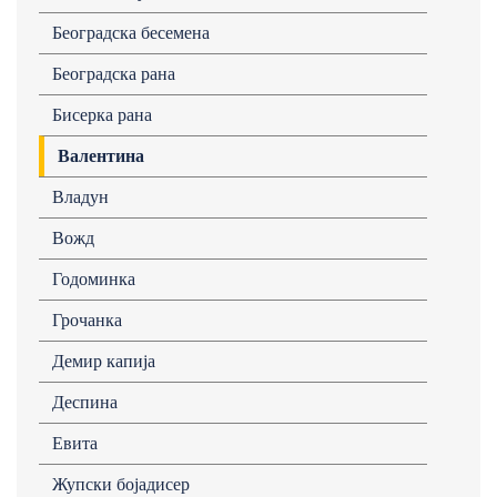
Београдска бесемена
Београдска рана
Бисерка рана
Валентина
Владун
Вожд
Годоминка
Грочанка
Демир капија
Деспина
Евита
Жупски бојадисер