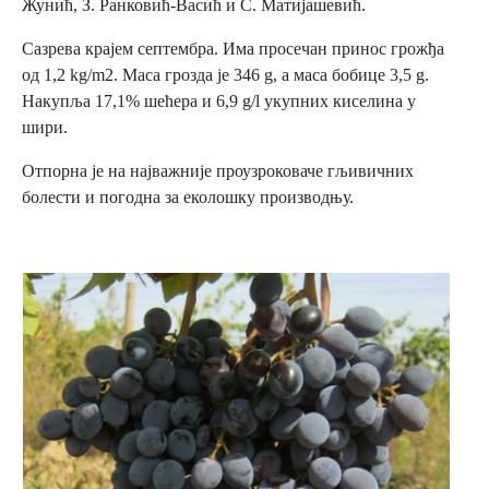
Жунић, З. Ранковић-Васић и С. Матијашевић.
Сазрева крајем септембра. Има просечан принос грожђа
од 1,2 kg/m2. Маса грозда је 346 g, а маса бобице 3,5 g.
Накупља 17,1% шећера и 6,9 g/l укупних киселина у
шири.
Отпорна је на најважније проузроковаче гљивичних
болести и погодна за еколошку производњу.