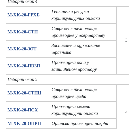
Изборни блок 4
Генетички ресурси
М-ХК-20-ГРХБ
хортикултурних биљака
Савремене технологије
М-ХК-20-СТП
производње у повртарству
3
Заснивање и одржавање
М-ХК-20-ЗОТ
травњака
Производња воћа у
М-ХК-20-ПВЗП
заштићеном простору
Изборни блок 5
Савремене технологије
М-ХК-20-СТПЦ
производње цвећа
Производња семена
М-ХК-20-ПСХ
3
хортикултурни биљака
М-ХК-20-ОПРП
Органска производња поврћа