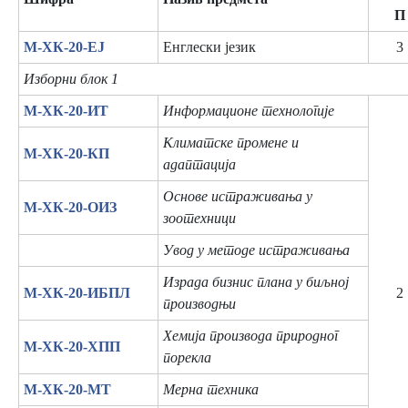
П
М-ХК-20-ЕЈ
Енглески језик
3
Изборни блок 1
М-ХК-20-ИТ
Информационе технологије
Климатске промене и
М-ХК-20-КП
адаптација
Основе истраживања у
М-ХК-20-ОИЗ
зоотехници
Увод у методе истраживања
Израда бизнис плана у биљној
М-ХК-20-ИБПЛ
2
производњи
Хемија производа природног
М-ХК-20-ХПП
порекла
М-ХК-20-МТ
Мерна техника