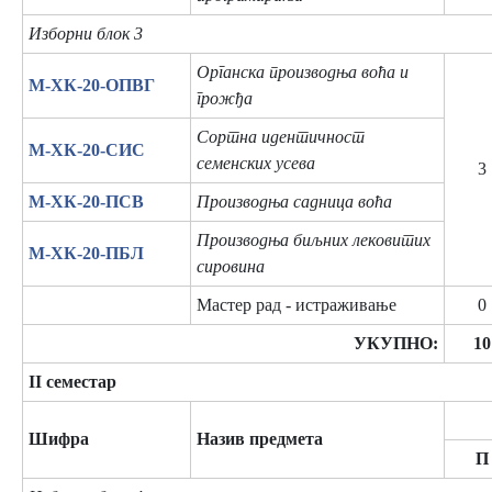
Изборни блок 3
Органска производња воћа и
М-ХК-20-ОПВГ
грожђа
Сортна идентичност
М-ХК-20-СИС
семенских усева
3
М-ХК-20-ПСВ
Производња садница воћа
Производња биљних лековитих
М-ХК-20-ПБЛ
сировина
Мастер рад - истраживање
0
УКУПНО:
10
II семестар
Шифра
Назив предмета
П