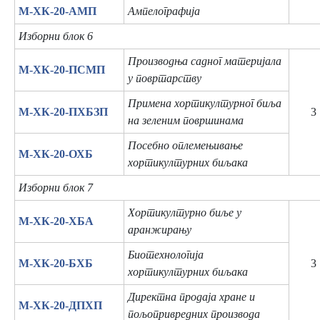
М-ХК-20-АМП
Ампелографија
Изборни блок 6
Производња садног материјала
М-ХК-20-ПСМП
у повртарству
Примена хортикултурног биља
М-ХК-20-ПХБЗП
3
на зеленим површинама
Посебно оплемењивање
М-ХК-20-ОХБ
хортикултурних биљака
Изборни блок 7
Хортикултурно биље у
М-ХК-20-ХБА
аранжирању
Биотехнологија
М-ХК-20-БХБ
3
хортикултурних биљака
Директна продаја хране и
М-ХК-20-ДПХП
пољопривредних производа