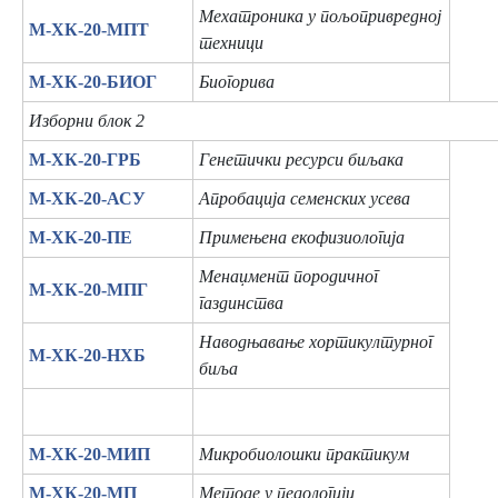
Мехатроника у пољопривредној
М-ХК-20-МПТ
техници
М-ХК-20-БИОГ
Биогорива
Изборни блок 2
М-ХК-20-ГРБ
Генетички ресурси биљака
М-ХК-20-АСУ
Апробација семенских усева
М-ХК-20-ПЕ
Примењена екофизиологија
Менаџмент породичног
М-ХК-20-МПГ
газдинства
Наводњавање хортикултурног
М-ХК-20-НХБ
биља
М-ХК-20-МИП
Микробиолошки практикум
М-ХК-20-МП
Методе у педологији