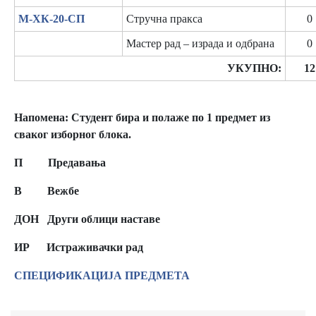
М-ХК-20-СП
Стручна пракса
0
Мастер рад – израда и одбрана
0
УКУПНО:
12
Напомена:
Студент
бира и полаже по 1 предмет из
сваког изборног блока.
П Предавања
В Вежбе
ДОН Други облици наставе
ИР
Истраживачки рад
СПЕЦИФИКАЦИЈА ПРЕДМЕТА