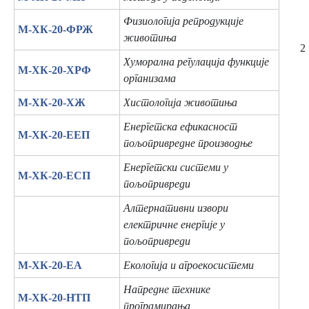
Физиологија репродукције
М-ХК-20-ФРЖ
животиња
2
Хуморална регулација функције
М-ХК-20-ХРФ
организама
М-ХК-20-ХЖ
Хистологија животиња
Енергетска ефикасност
М-ХК-20-ЕЕП
пољопривредне производње
Енергетски системи у
М-ХК-20-ЕСП
пољопривреди
Алтернативни извори
електричне енергије у
пољопривреди
М-ХК-20-ЕА
Екологија и агроекосистеми
Напредне технике
М-ХК-20-НТП
програмирања