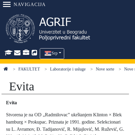
NAVIGACIJA
Srp
FAKULTET
Laboratorije i usluge
Nove sorte
Nove s
Evita
Evita
Stvorena je na OD „Radmilovacˮ ukrštanjem Klinton × Blek
hamburg × Prokupac. Priznata je 1991. godine. Selekcionari
su L. Avramov, Đ. Tadijanović, R. Mijajlović, M. Ružević, G.