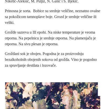
Niketić-Aleksić, M. Puljiz, N. Gašić i S. Bjekić.
Prinosna je sorta. Bobice su srednje veličine, neznatno ovalne
sa pokožicom tamnoplave boje. Grozd je srednje veličine ili
veliki.
Grožđe sazreva u III epohi. Na niske temperature je veoma
otporna. Na pepelnicu je srednje otporna. Na plamenjaču je
otporna. Na sivu plesan je otporna.
Grožđani sok je obojen. Pogodna je za proizvodnju
bezalkoholnih obojenih sokova od grožđa. Vino je pogodno
za spravljanje destilata i lozovače.