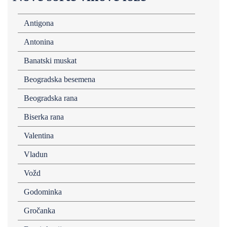
Antigona
Antonina
Banatski muskat
Beogradska besemena
Beogradska rana
Biserka rana
Valentina
Vladun
Vožd
Godominka
Gročanka