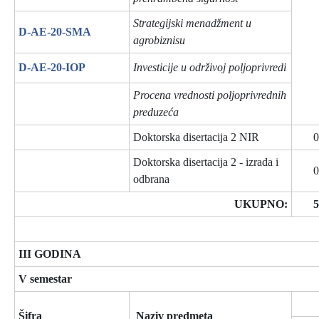
Strategijski menadžment u
D-AE-20-SMA
agrobiznisu
D-AE-20-IOP
Investicije u održivoj poljoprivredi
Procena vrednosti poljoprivrednih
preduzeća
Doktorska disertacija 2 NIR
0
Doktorska disertacija 2 - izrada i
0
odbrana
UKUPNO:
5
III GODINA
V semestar
Šifra
Naziv predmeta