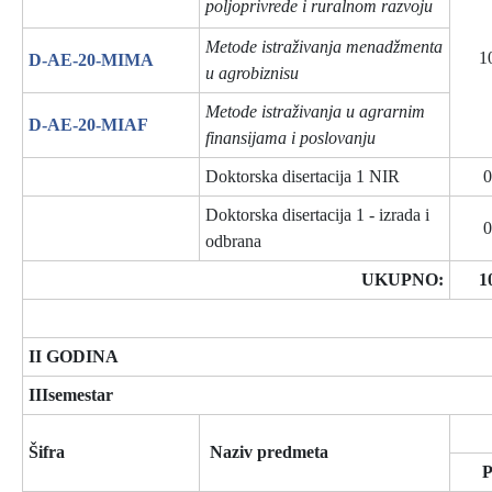
poljoprivrede i ruralnom razvoju
Metode istraživanja menadžmenta
1
D-AE-20-MIMA
u agrobiznisu
Metode istraživanja u agrarnim
D-AE-20-MIAF
finansijama i poslovanju
Doktorska disertacija 1 NIR
0
Doktorska disertacija 1 - izrada i
0
odbrana
UKUPNO:
1
II GODINA
IIIsemestar
Šifra
Naziv predmeta