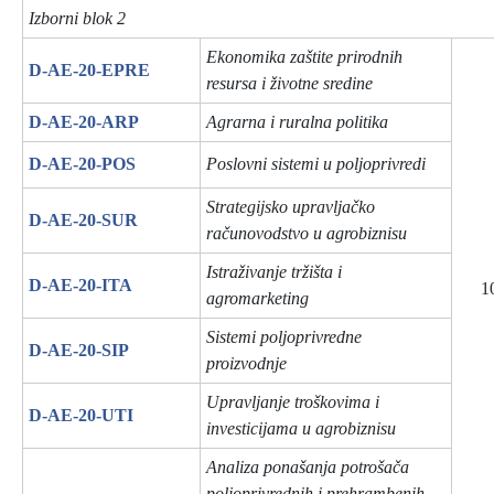
Izborni blok 2
Ekonomika zaštite prirodnih
D-AE-20-EPRE
resursa i životne sredine
D-AE-20-ARP
Agrarna i ruralna politika
D-AE-20-POS
Poslovni sistemi u poljoprivredi
Strategijsko upravljačko
D-AE-20-SUR
računovodstvo u agrobiznisu
Istraživanje tržišta i
D-AE-20-ITA
1
agromarketing
Sistemi poljoprivredne
D-AE-20-SIP
proizvodnje
Upravljanje troškovima i
D-AE-20-UTI
investicijama u agrobiznisu
Analiza ponašanja potrošača
poljoprivrednih i prehrambenih