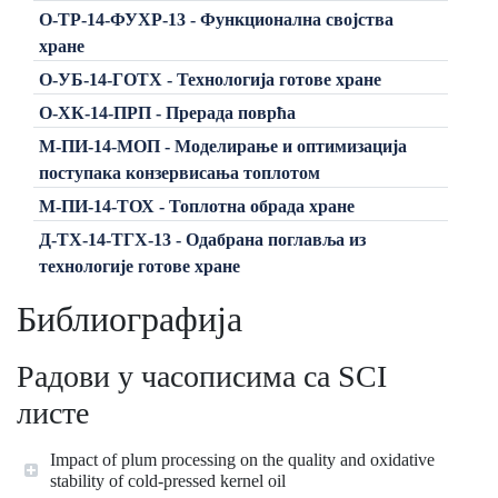
О-ТР-14-ФУХР-13 - Функционална својства
хране
О-УБ-14-ГОТХ - Технологија готове хране
О-ХК-14-ПРП - Прерада поврћа
М-ПИ-14-МОП - Моделирање и оптимизација
поступака конзервисања топлотом
М-ПИ-14-ТОХ - Топлотна обрада хране
Д-ТХ-14-ТГХ-13 - Одабрана поглавља из
технологије готове хране
Библиографија
Радови у часописима са SCI
листе
Impact of plum processing on the quality and oxidative
stability of cold-pressed kernel oil