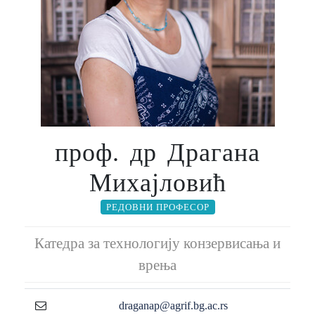
проф. др Драгана
Михајловић
РЕДОВНИ ПРОФЕСОР
Катедра за технологију конзервисања и
врења
draganap@agrif.bg.ac.rs