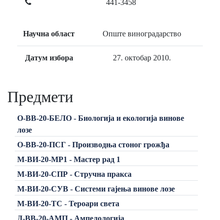
441-3458
Научна област
Опште виноградарство
Датум избора
27. октобар 2010.
Предмети
О-ВВ-20-БЕЛО - Биологија и екологија винове
лозе
О-ВВ-20-ПСГ - Производња стоног грожђа
М-ВИ-20-МР1 - Мастер рад 1
М-ВИ-20-СПР - Стручна пракса
М-ВИ-20-СУВ - Системи гајења винове лозе
М-ВИ-20-ТС - Тероари света
Д-ВВ-20-АМП - Ампелологија