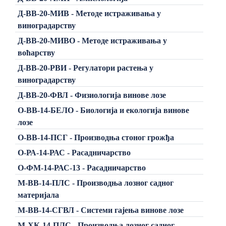
Д-ВВ-20-МИВ - Методе истраживања у
виноградарству
Д-ВВ-20-МИВО - Методе истраживања у
воћарству
Д-ВВ-20-РВИ - Регулатори растења у
виноградарству
Д-ВВ-20-ФВЛ - Физиологија винове лозе
О-ВВ-14-БЕЛО - Биологија и екологија винове
лозе
О-ВВ-14-ПСГ - Производња стоног грожђа
О-РА-14-РАС - Расадничарство
О-ФМ-14-РАС-13 - Расадничарство
М-ВВ-14-ПЛС - Производња лозног садног
материјала
М-ВВ-14-СГВЛ - Системи гајења винове лозе
М-ХК-14-ПЛС - Производња лозног садног