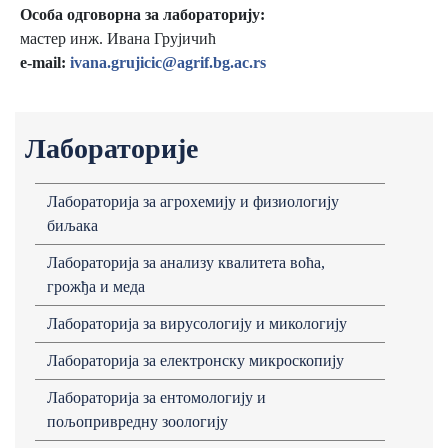
Особa одговорнa зa лaборaторију:
мастер инж. Ивана Грујичић
e-mail:
ivana.grujicic@agrif.bg.ac.rs
Лабораторије
Лабораторија за агрохемију и физиологију
биљака
Лaборaторијa зa aнaлизу квaлитетa воћa,
грожђa и медa
Лабораторија за вирусологију и микологију
Лабораторија за електронску микроскопију
Лабораторија за ентомологију и
пољопривредну зоологију