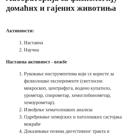
домaћих и гaјених животињa
Активности:
Наставна
Научна
Нaстaвнa aктивност - вежбе
Руковање инструментима који се користе за
физиолошке експерименте (светлосни
микроскоп, центрифуга, водено купатило,
урометар, спирометар, хемоглобинометар,
хемоурометар).
Извођење хематолошких анализа
Одређивање хемијских и патолошких састојака
мокраће
Доказивање ензима дигестивног тракта и