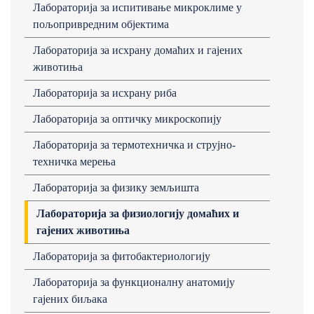
Лабораторија за испитивање микроклиме у
пољопривредним објектима
Лабораторија за исхрану домаћих и гајених
животиња
Лабораторија за исхрану риба
Лабораторија за оптичку микроскопију
Лабораторија за термотехничка и струјно-
техничка мерења
Лабораторија за физику земљишта
Лабораторија за физиологију домаћих и
гајених животиња
Лабораторија за фитобактериологију
Лабораторија за функционалну анатомију
гајених биљака