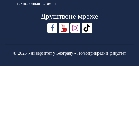
технолошког развоја
Друштвене мреже
© 2026 Универзитет у Београду - Пољопривредни факултет