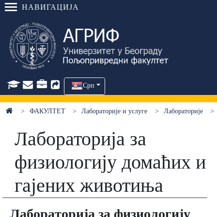
НАВИГАЦИЈА
Срп
ФАКУЛТЕТ
Лабораторије и услуге
Лабораторије
Лабораторија за
физиологију домаћих и
гајених животиња
Лaборaторијa зa физиологију