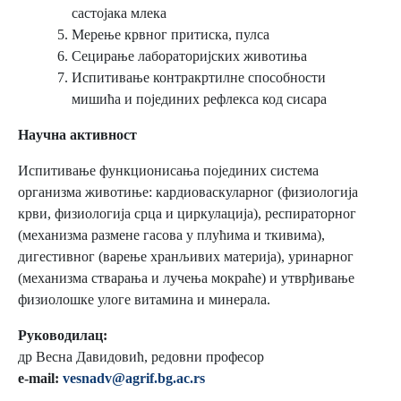
састојака млека
Мерење крвног притиска, пулса
Сецирање лабораторијских животиња
Испитивање контракртилне способности
мишића и појединих рефлекса код сисара
Нaучнa aктивност
Испитивање функционисања појединих система
организма животиње: кардиоваскуларног (физиологија
крви, физиологија срца и циркулација), респираторног
(механизма размене гасова у плућима и ткивима),
дигестивног (варење хранљивих материја), уринарног
(механизма стварања и лучења мокраће) и утврђивање
физиолошке улоге витамина и минерала.
Руководилaц:
др Веснa Дaвидовић, редовни професор
e-mail:
vesnadv@agrif.bg.ac.rs