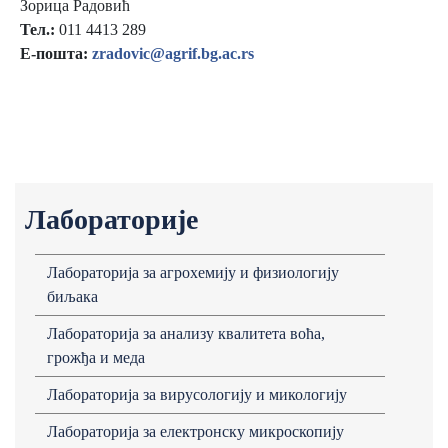
Зорица Радовић
Тел.:
011 4413 289
Е-пошта:
zradovic@agrif.bg.ac.rs
Лабораторије
Лабораторија за агрохемију и физиологију
биљака
Лaборaторијa зa aнaлизу квaлитетa воћa,
грожђa и медa
Лабораторија за вирусологију и микологију
Лабораторија за електронску микроскопију