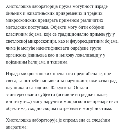
Хистолошка лабораторија пружа могућност израде
биљних и животињских привремених и трајних
микроскопских препарата применом различитих
методских поступака. Објекти могу бити обојени
класичним бојама, које се традиционално примењују у
светлосној микроскопији, као и флуоресцентним бојама,
чиме је могуће идентификовати одређене групе
органских једињења као и њихову локализацију у
појединим ћелијама и ткивима.
Израда микроскопских препарата предвиђена је, пре
свега, за потребе наставе и за научно-истраживачки рад
научника и сарадника Факултета. Остали
заинтересовани субјекти (основне и средње школе,
институти...) могу наручити микроскопске препарате са
објектима, сходно својим потребама и могућностима.
Хистолошка лабораторуја је опремљена са следећим
апаратима: