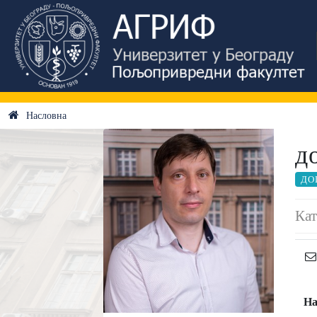
Насловна
д
ДО
Кат
На