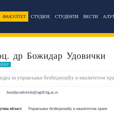
ФАКУЛТЕТ
СТУДИЈЕ
СТУДЕНТИ
ВЕСТИ
АЛУ
оц. др Божидар Удовички
ЦЕНТ
едра за управљање безбедношћу и квалитетом хр
bozidar.udovicki@agrif.bg.ac.rs
учна област
Управљање безбедношћу и квалитетом хране