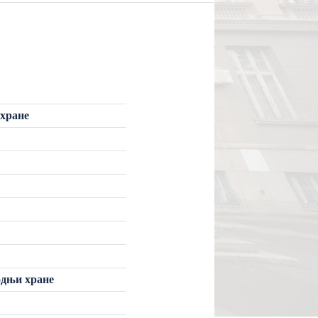
хране
одњи хране