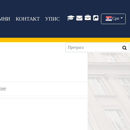
МНИ
КОНТАКТ
УПИС
Срп
ане