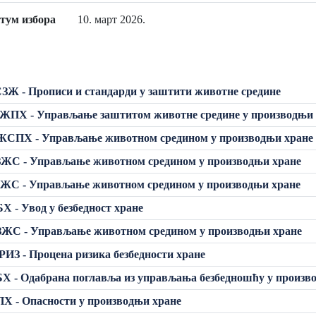
тум избора
10. март 2026.
ЗЖ - Прописи и стандарди у заштити животне средине
ЖПХ - Управљање заштитом животне средине у производњи 
ЖСПХ - Управљање животном средином у производњи хране
ЗЖС - Управљање животном средином у производњи хране
ЗЖС - Управљање животном средином у производњи хране
Х - Увод у безбедност хране
ЗЖС - Управљање животном средином у производњи хране
ИЗ - Процена ризика безбедности хране
Х - Одабрана поглавља из управљања безбедношћу у произв
Х - Опасности у производњи хране