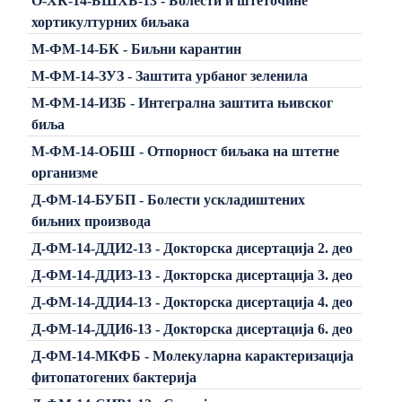
О-ХК-14-БШХБ-13 - Болести и штеточине
хортикултурних биљака
М-ФМ-14-БК - Биљни карантин
М-ФМ-14-ЗУЗ - Заштита урбаног зеленила
М-ФМ-14-ИЗБ - Интегрална заштита њивског
биља
М-ФМ-14-ОБШ - Отпорност биљака на штетне
организме
Д-ФМ-14-БУБП - Болести ускладиштених
биљних производа
Д-ФМ-14-ДДИ2-13 - Докторска дисертација 2. део
Д-ФМ-14-ДДИ3-13 - Докторска дисертација 3. део
Д-ФМ-14-ДДИ4-13 - Докторска дисертација 4. део
Д-ФМ-14-ДДИ6-13 - Докторска дисертација 6. део
Д-ФМ-14-МКФБ - Молекуларна карактеризација
фитопатогених бактерија