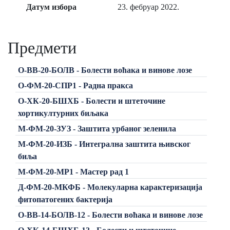
Датум избора
23. фебруар 2022.
Предмети
О-ВВ-20-БОЛВ - Болести воћака и винове лозе
О-ФМ-20-СПР1 - Радна пракса
О-ХК-20-БШХБ - Болести и штеточине
хортикултурних биљака
М-ФМ-20-ЗУЗ - Заштита урбаног зеленила
М-ФМ-20-ИЗБ - Интегрална заштита њивског
биља
М-ФМ-20-МР1 - Мастер рад 1
Д-ФМ-20-МКФБ - Молекуларна карактеризација
фитопатогених бактерија
О-ВВ-14-БОЛВ-12 - Болести воћака и винове лозе