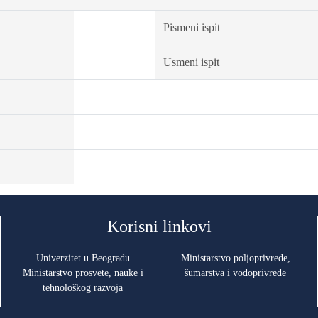
Pismeni ispit
Usmeni ispit
Korisni linkovi
Univerzitet u Beogradu
Ministarstvo poljoprivrede,
Ministarstvo prosvete, nauke i
šumarstva i vodoprivrede
tehnološkog razvoja