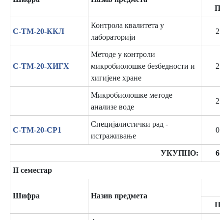
Контрола квалитета у
C-ТМ-20-ККЛ
2
лабораторији
Методе у контроли
C-ТМ-20-ХИГХ
микробиолошке безбедности и
2
хигијене хране
Микробиолошке методе
2
анализе воде
Специјалистички рад -
C-ТМ-20-СР1
0
истраживање
УКУПНО:
6
II семестар
Шифра
Назив предмета