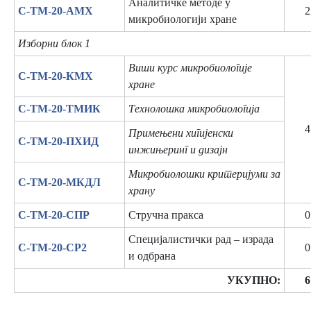
Аналитичке методе у
C-ТМ-20-АМХ
2
микробиологији хране
Изборни блок 1
Виши курс микробиологије
C-ТМ-20-КМХ
хране
C-ТМ-20-ТМИК
Технолошка микробиологија
4
Примењени хигијенски
C-ТМ-20-ПХИД
инжињеринг и дизајн
Микробиолошки критеријуми за
C-ТМ-20-МКДЛ
храну
C-ТМ-20-СПР
Стручна пракса
0
Специјалистички рад – израда
C-ТМ-20-СР2
0
и одбрана
УКУПНО:
6