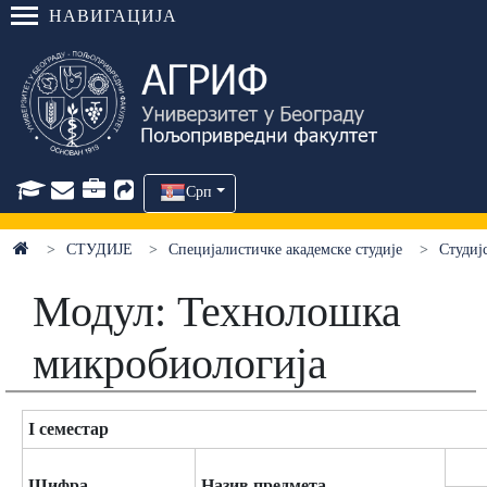
НАВИГАЦИЈА
Срп
СТУДИЈЕ
Специјалистичке академске студије
Студиј
Модул: Технолошка
микробиологија
I семестар
Шифра
Назив предмета