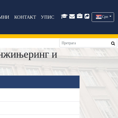
МНИ
КОНТАКТ
УПИС
Срп
нжињеринг и