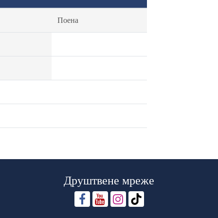
Поена
Друштвене мреже