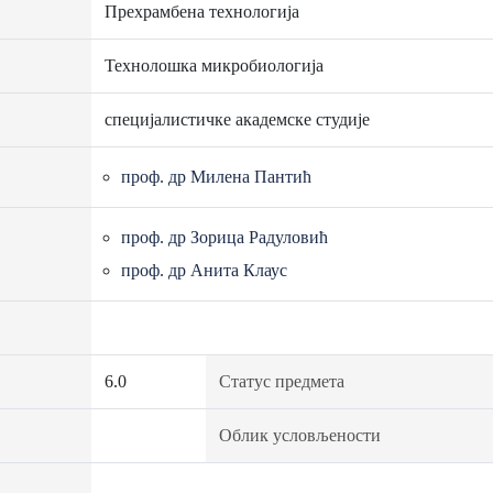
Прехрамбена технологија
Технолошка микробиологија
специјалистичке академске студије
проф. др Милена Пантић
проф. др Зорица Радуловић
проф. др Анита Клаус
6.0
Статус предмета
Облик условљености