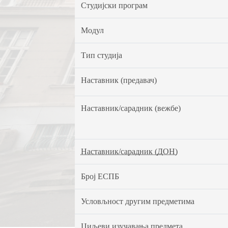
Студијски програм
Модул
Тип студија
Наставник (предавач)
Наставник/сарадник (вежбе)
Наставник/сарадник (ДОН)
Број ЕСПБ
Условљност другим предметима
Циљеви изучавања предмета