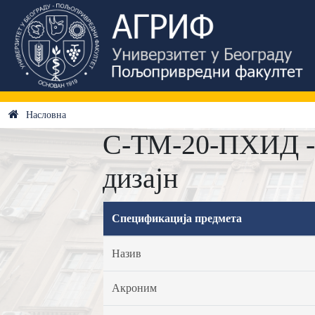
Насловна
C-ТМ-20-ПХИД -
дизајн
Спецификација предмета
Назив
Акроним