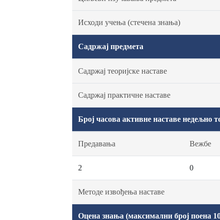
Исходи учења (стечена знања)
Садржај предмета
Садржај теоријске наставе
Садржај практичне наставе
Број часова активне наставе недељно т
Предавања
Вежбе
2
0
Методе извођења наставе
Оцена знања (максимални број поена 10