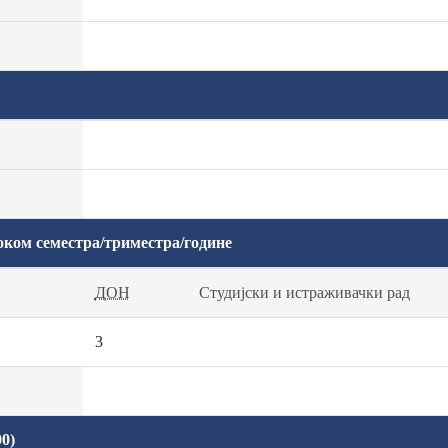
оком семестра/триместра/године
ДОН
Студијски и истраживачки рад
3
0)