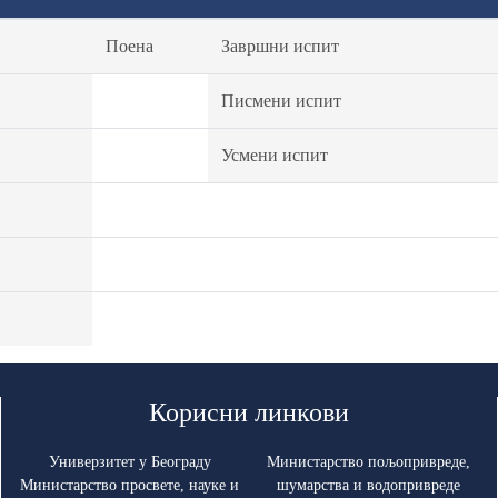
Поена
Завршни испит
Писмени испит
Усмени испит
Корисни линкови
Универзитет у Београду
Министарство пољопривреде,
Министарство просвете, науке и
шумарства и водопривреде