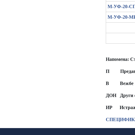
М-УФ-20-С
М-УФ-20-М
Напомена:
Ст
П Предав
В Вежбе
ДОН Други о
ИР
Истра
СПЕЦИФИК