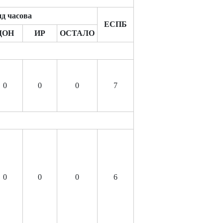
д часова
ЕСПБ
ДОН
ИР
ОСТАЛО
0
0
0
7
0
0
0
6