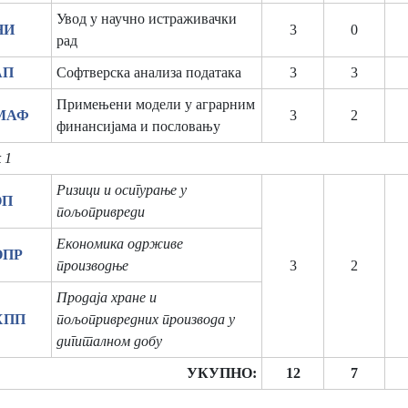
Увод у научно истраживачки
НИ
3
0
рад
АП
Софтверска анализа података
3
3
Примењени модели у аграрним
ПМАФ
3
2
финансијама и пословању
 1
Ризици и осигурање у
ОП
пољопривреди
Економика одрживе
ОПР
производње
3
2
Продаја хране и
ХПП
пољопривредних производа у
дигиталном добу
УКУПНО:
12
7