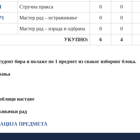
П
Стручна пракса
0
0
Р1
Мастер рад – истраживање
0
0
Мастер рад – израда и одбрана
0
0
УКУПНО:
6
4
удент бира и полаже по 1 предмет из сваког изборног блока.
ања
блици наставе
живачки рад
АЦИЈА ПРЕДМЕТА