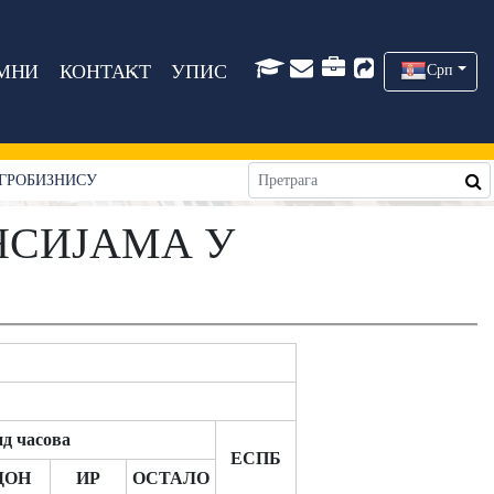
МНИ
КОНТАКТ
УПИС
Срп
АГРОБИЗНИСУ
НСИЈАМА У
д часова
ЕСПБ
ДОН
ИР
ОСТАЛО