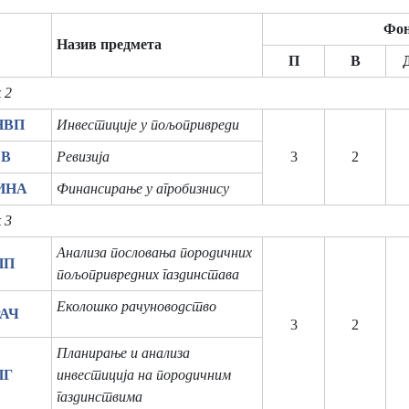
Фон
Назив предмета
П
В
 2
НВП
Инвестиције у пољопривреди
ЕВ
Ревизија
3
2
ИНА
Финансирање у агробизнису
 3
Анализа пословања породичних
ПП
пољопривредних газдинстава
Еколошко рачуноводство
РАЧ
3
2
Планирање и анализа
ПГ
инвестиција на породичним
газдинствима