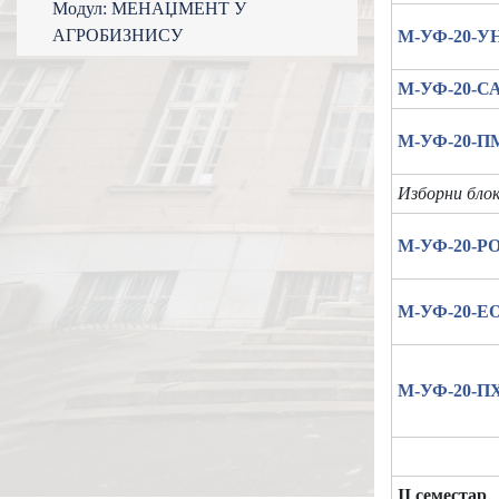
Модул: МЕНАЏМЕНТ У
АГРОБИЗНИСУ
М-УФ-20-У
М-УФ-20-С
М-УФ-20-
Изборни блок
М-УФ-20-Р
М-УФ-20-Е
М-УФ-20-П
II семестар