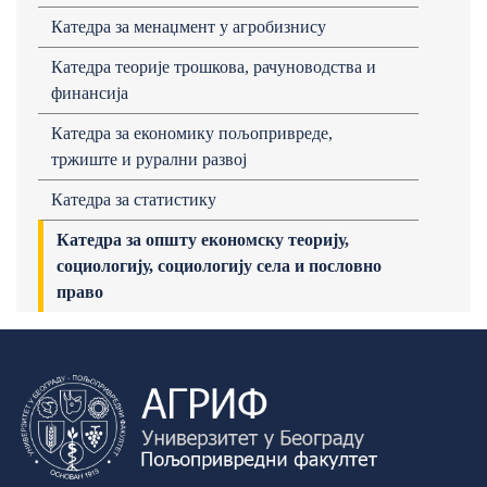
Кaтедрa за менаџмент у агробизнису
Катедра теоријe трошкова, рачуноводства и
финансија
Катедра за економику пољопривреде,
тржиште и рурални развој
Катедра за статистику
Катедра за општу економску теорију,
социологију, социологију села и пословно
право