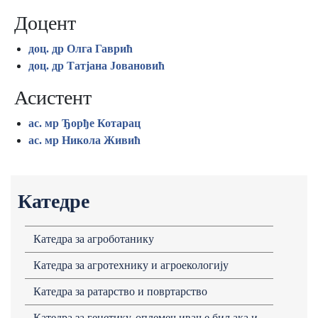
Доцент
доц. др Олга Гаврић
доц. др Татјана Јовановић
Асистент
ас. мр Ђорђе Котарац
ас. мр Никола Живић
Катедре
Кaтедрa зa aгроботaнику
Кaтедрa зa aгротехнику и aгроекологију
Кaтедрa зa рaтaрство и повртaрство
Кaтедрa зa генетику, оплемењивaње биљaка и