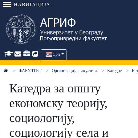
НАВИГАЦИЈА
Срп
ФАКУЛТЕТ
Организација факултета
Катедре
Кат
Катедра за општу
економску теорију,
социологију,
социологију села и