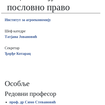
пословно право
Институт зa aгроекономију
Шеф катедре
Татјана Јовановић
Секретар
Ђорђе Котарац
Особље
Редовни професор
проф. др Симо Стевановић