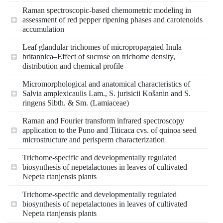
Raman spectroscopic‐based chemometric modeling in
assessment of red pepper ripening phases and carotenoids
accumulation
Leaf glandular trichomes of micropropagated Inula
britannica–Effect of sucrose on trichome density,
distribution and chemical profile
Micromorphological and anatomical characteristics of
Salvia amplexicaulis Lam., S. jurisicii Košanin and S.
ringens Sibth. & Sm. (Lamiaceae)
Raman and Fourier transform infrared spectroscopy
application to the Puno and Titicaca cvs. of quinoa seed
microstructure and perisperm characterization
Trichome-specific and developmentally regulated
biosynthesis of nepetalactones in leaves of cultivated
Nepeta rtanjensis plants
Trichome-specific and developmentally regulated
biosynthesis of nepetalactones in leaves of cultivated
Nepeta rtanjensis plants