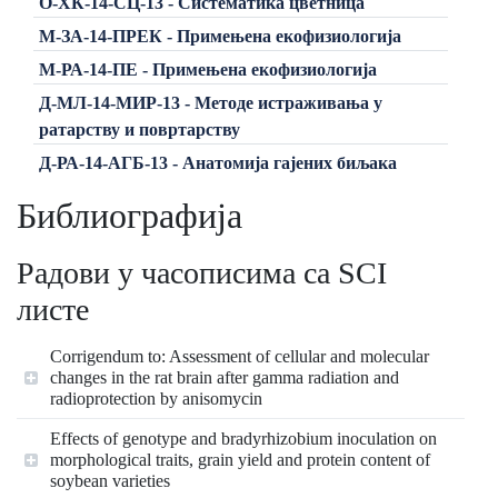
О-ХК-14-СЦ-13 - Систематика цветница
М-ЗА-14-ПРЕК - Примењена екофизиологија
М-РА-14-ПЕ - Примењена екофизиологија
Д-МЛ-14-МИР-13 - Методе истраживања у
ратарству и повртарству
Д-РА-14-АГБ-13 - Анатомија гајених биљака
Библиографија
Радови у часописима са SCI
листе
Corrigendum to: Assessment of cellular and molecular
changes in the rat brain after gamma radiation and
radioprotection by anisomycin
Effects of genotype and bradyrhizobium inoculation on
morphological traits, grain yield and protein content of
soybean varieties