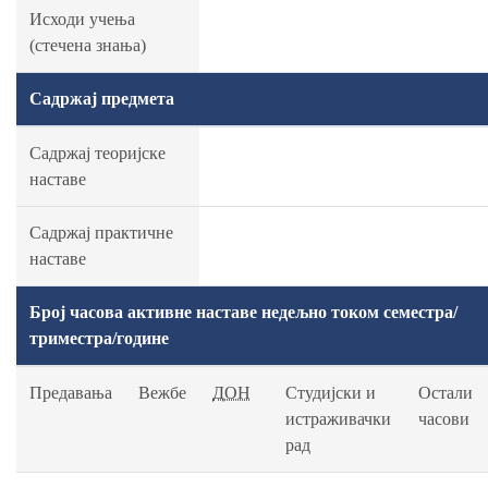
Исходи учења
(стечена знања)
Садржај предмета
Садржај теоријске
наставе
Садржај практичне
наставе
Број часова активне наставе недељно током семестра/
триместра/године
Предавања
Вежбе
ДОН
Студијски и
Остали
истраживачки
часови
рад