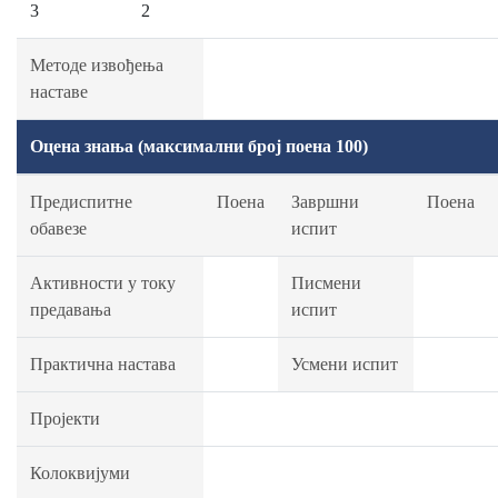
3
2
Методе извођења
наставе
Оцена знања (максимални број поена 100)
Предиспитне
Поена
Завршни
Поена
обавезе
испит
Активности у току
Писмени
предавања
испит
Практична настава
Усмени испит
Пројекти
Колоквијуми