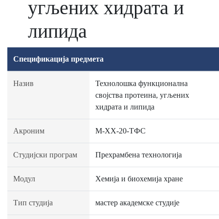
угљених хидрата и
липида
Спецификација предмета
Назив
Технолошка функционална
својства протеина, угљених
хидрата и липида
Акроним
М-ХХ-20-ТФС
Студијски програм
Прехрамбена технологија
Модул
Хемија и биохемија хране
Тип студија
мастер академске студије