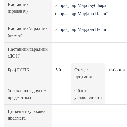
Наставник
проф. др Мирољуб Бараћ
(предавач)
проф. др Мирјана Пешић
Наставник/сарадник
проф. др Мирјана Пешић
(вежбе)
Наставник/сарадник
(ДОН)
Број ЕСПБ
5.0
Статус
изборни
предмета
Условљност другим
Облик
предметима
условљености
Циљеви изучавања
предмета