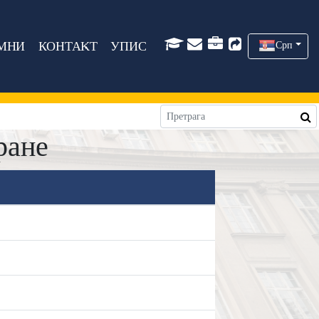
МНИ
КОНТАКТ
УПИС
Срп
ране