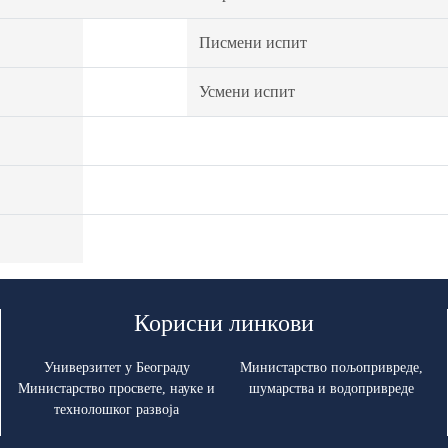
Писмени испит
Усмени испит
Корисни линкови
Универзитет у Београду
Министарство пољопривреде,
Министарство просвете, науке и
шумарства и водопривреде
технолошког развоја