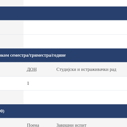
оком семестра/триместра/године
ДОН
Студијски и истраживачки рад
1
0)
Поена
Завршни испит