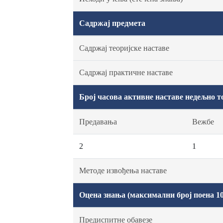
Садржај предмета
Садржај теоријске наставе
Садржај практичне наставе
Број часова активне наставе недељно т
Предавања
Вежбе
2
1
Методе извођења наставе
Оцена знања (максимални број поена 10
Предиспитне обавезе