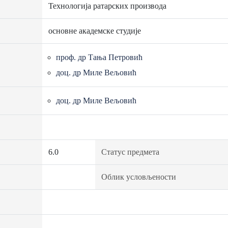
Технологија ратарских производа
основне академске студије
проф. др Тања Петровић
доц. др Миле Вељовић
доц. др Миле Вељовић
6.0
Статус предмета
Облик условљености