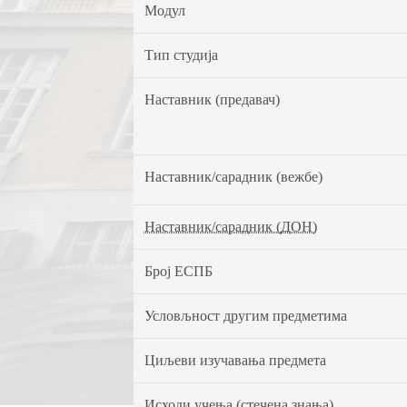
Модул
Тип студија
Наставник (предавач)
Наставник/сарадник (вежбе)
Наставник/сарадник (ДОН)
Број ЕСПБ
Условљност другим предметима
Циљеви изучавања предмета
Исходи учења (стечена знања)