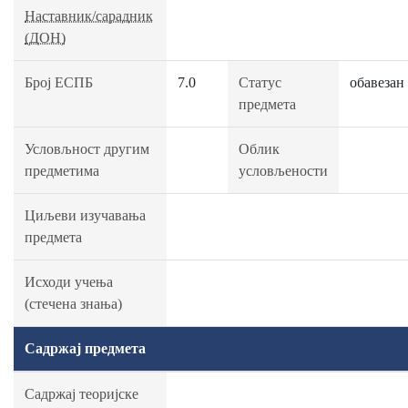
Наставник/сарадник
(ДОН)
Број ЕСПБ
7.0
Статус
обавезан
предмета
Условљност другим
Облик
предметима
условљености
Циљеви изучавања
предмета
Исходи учења
(стечена знања)
Садржај предмета
Садржај теоријске