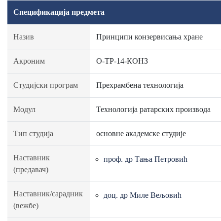
Спецификација предмета
Назив
Принципи конзервисања хране
Акроним
О-ТР-14-КОНЗ
Студијски програм
Прехрамбена технологија
Модул
Технологија ратарских производа
Тип студија
основне академске студије
Наставник
проф. др Тања Петровић
(предавач)
Наставник/сарадник
доц. др Миле Вељовић
(вежбе)