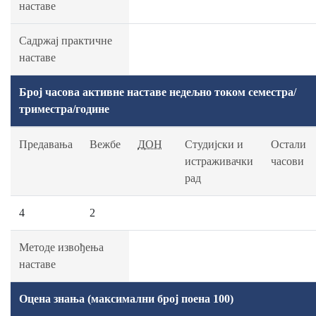
наставе
Садржај практичне
наставе
Број часова активне наставе недељно током семестра/
триместра/године
Предавања
Вежбе
ДОН
Студијски и
Остали
истраживачки
часови
рад
4
2
Методе извођења
наставе
Оцена знања (максимални број поена 100)