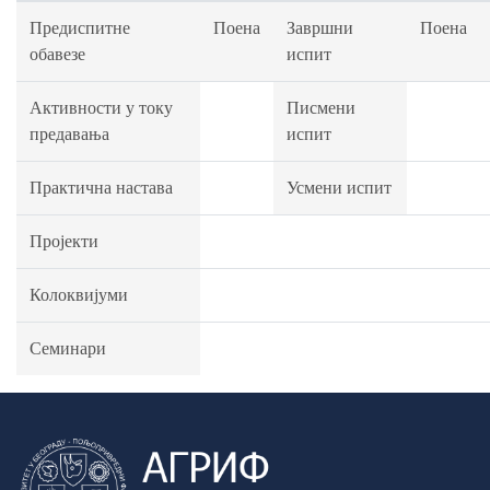
Предиспитне
Поена
Завршни
Поена
обавезе
испит
Активности у току
Писмени
предавања
испит
Практична настава
Усмени испит
Пројекти
Колоквијуми
Семинари