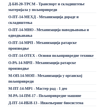
Д-БИ-20-ТРСМ - Транспорт и складиштење
материјала у пољопривреди
О-ПТ-14-МЕХД - Механизација дораде и
складиштења
О-ПТ-14-МНО - Механизација наводњавања и
одводњавања
О-ПТ-14-МРП - Механизација ратарске
производње
О-ПТ-14-ОТЕХ - Основи пољопривредне технике
О-РА-14-МРП - Механизација ратарске
производње
М-ОП-14-МОП - Механизација у органској
пољопривреди
М-ПТ-14-МР1 - Мастер рад - 1 део
М-РА-14-ПМ-17 - Пољопривредне машине
Д-ПТ-14-ИБИ-13 - Инжењеринг биосистема