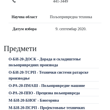
441-3449
Научна област
Пољопривредна техника
Датум избора
9. септембар 2020.
Предмети
О-БИ-20-ДОСК - Дорада и складиштење
пољопривредних производа
О-БИ-20-ТСРП - Технички системи ратарске
производње
О-РА-20-ПМАШ - Пољопривредне машине
О-РА-20-ППО - Прецизна пољопривреда
М-БИ-20-БИОГ - Биогорива
М-БИ-20-ПСРП - Пројектовање техничких