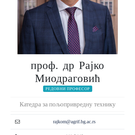
проф. др Рајко
Миодраговић
РЕДОВНИ ПРОФЕСОР
Катедра за пољопривредну технику
rajkom@agrif.bg.ac.rs