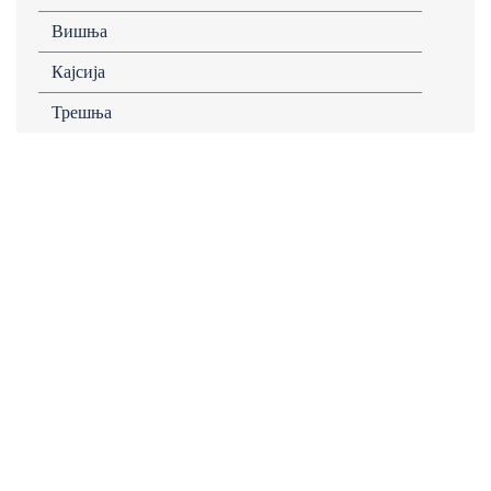
Вишња
Кајсија
Трешња