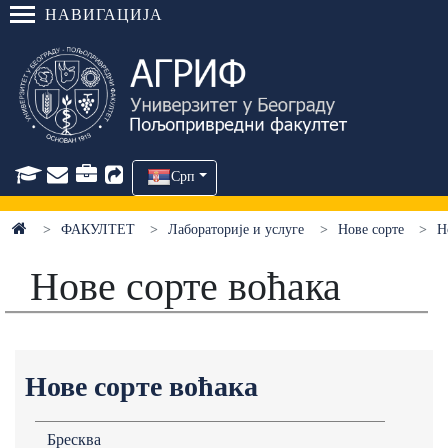
НАВИГАЦИЈА
Срп
ФАКУЛТЕТ
Лабораторије и услуге
Нове сорте
Н
Нове сорте воћака
Нове сорте воћака
Бресква