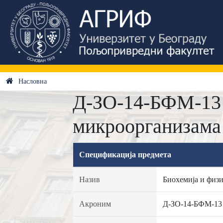
Насловна
Д-ЗО-14-БФМ-13 
микроорганизама
Спецификација предмета
Назив
Биохемија и физ
Акроним
Д-ЗО-14-БФМ-13