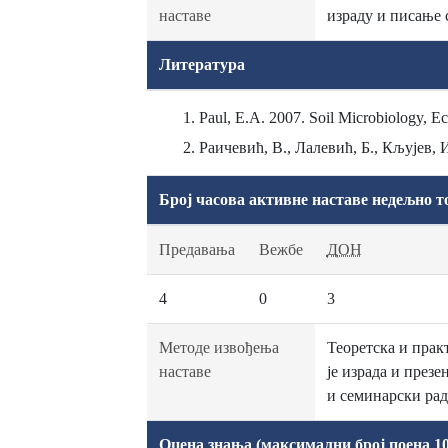
наставе
израду и писање 
Литература
Paul, E.A. 2007. Soil Microbiology, Ec
Раичевић, В., Лалевић, Б., Кљујев,
Број часова активне наставе недељно т
Предавања
Вежбе
ДОН
4
0
3
Методе извођења
Теоретска и прак
наставе
је израда и през
и семинарски рад
Оцена знања (максимални број поена 10