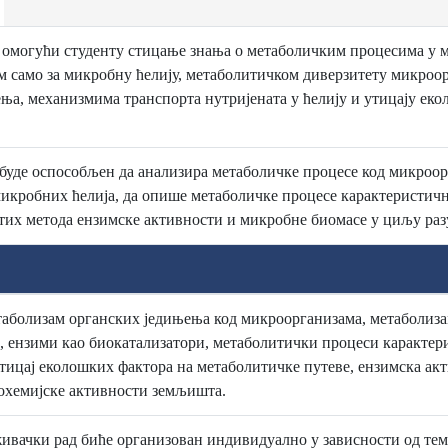
 омогући студенту стицање знања о метаболичким процесима у 
 само за микробну ћелију, метаболитичком диверзитету микроор
ња, механизмима транспорта нутријената у ћелију и утицају еко
 буде оспособљен да анализира метаболичке процесе код микроо
микробних ћелија, да опише метаболичке процесе карактеристичн
их метода ензимске активности и микробне биомасе у циљу раз
таболизам органских једињења код микроорганизама, метаболиз
 ензими као биокатализатори, метаболитички процеси карактер
тицај еколошких фактора на метаболитичке путеве, ензимска а
охемијске активности земљишта.
ивачки рад биће организован индивидуално у зависности од теме