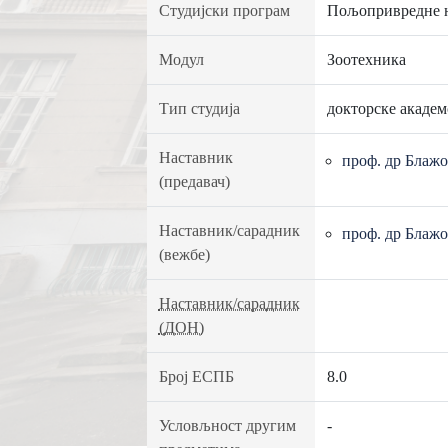
Студијски програм
Пољопривредне 
Модул
Зоотехника
Тип студија
докторске академ
Наставник
проф. др Блаж
(предавач)
Наставник/сарадник
проф. др Блаж
(вежбе)
Наставник/сарадник
(ДОН)
Број ЕСПБ
8.0
Условљност другим
-