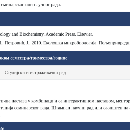
семинарског или научног рада.
ology and Biochemistry. Academic Press. Elsevier.
 И., Петровић, Ј., 2010. Еколошка микробиологија, Пољопривредн
оком семестра/триместра/године
Студијски и истраживачки рад
тична настава у комбинацији са интерактивном наставом, менторск
ентација семинарског рада. Штампан научни рад или саопштен на 
.
0)