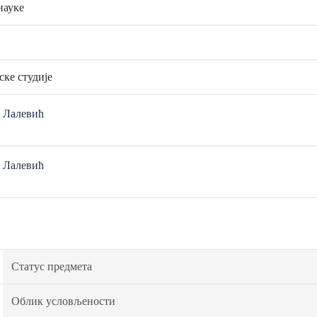
науке
ске студије
о Лалевић
о Лалевић
Статус предмета
Облик условљености