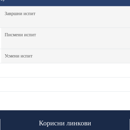
Завршни испит
Писмени испит
Усмени испит
Корисни линкови