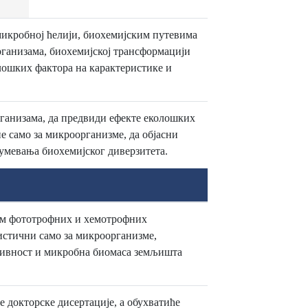
микробној ћелији, биохемијским путевима
ганизама, биохемијској трансформацији
лошких фактора на карактеристике и
рганизама, да предвиди ефекте еколошких
е само за микроорганизме, да објасни
умевања биохемијског диверзитета.
ам фототрофних и хемотрофних
истични само за микроорганизме,
ктивност и микробна биомаса земљишта
 докторске дисертације, а обухватиће