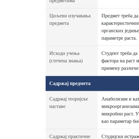
предметима
Циљеви изучавања
Предмет треба да
предмета
карактеристичним
органских једиње
параметре раста.
Исходи учења
Студент треба да
(стечена знања)
фактора на раст 
примену различит
Садржај предмета
Садржај теоријске
Анаболизам и ка
наставе
микроорганизама,
микробни раст. У
као параметар би
Садржај практичне
Студијски истраж