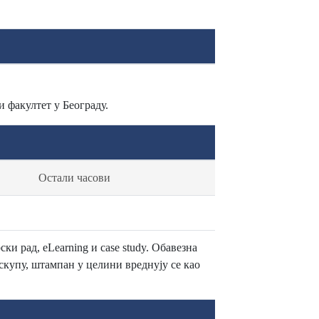
и факултет у Београду.
Остали часови
и рад, eLearning и case study. Oбавезна
скупу, штампан у целини вреднују се као