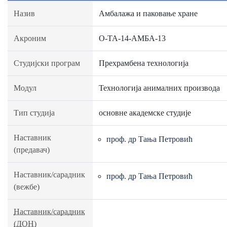
Назив
Амбалажа и паковање хране
Акроним
О-ТА-14-АМБА-13
Студијски програм
Прехрамбена технологија
Модул
Технологија анималних производа
Тип студија
основне академске студије
Наставник
проф. др Тања Петровић
(предавач)
Наставник/сарадник
проф. др Тања Петровић
(вежбе)
Наставник/сарадник
(ДОН)