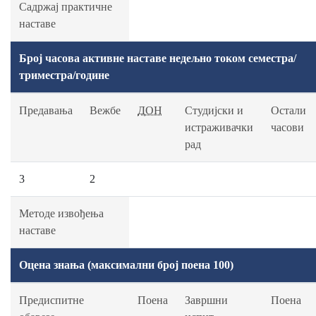
Садржај практичне
наставе
Број часова активне наставе недељно током семестра/
триместра/године
Предавања
Вежбе
ДОН
Студијски и
Остали
истраживачки
часови
рад
3
2
Методе извођења
наставе
Оцена знања (максимални број поена 100)
Предиспитне
Поена
Завршни
Поена