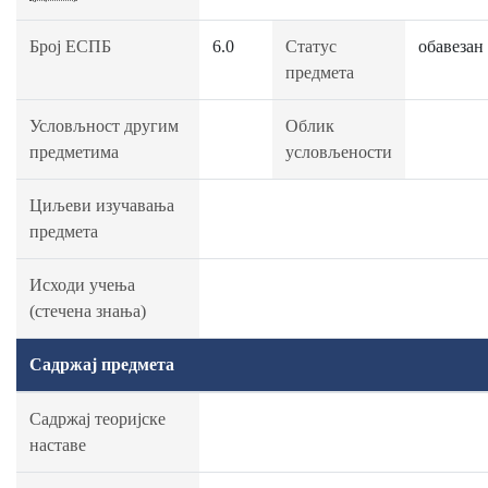
Број ЕСПБ
6.0
Статус
обавезан
предмета
Условљност другим
Облик
предметима
условљености
Циљеви изучавања
предмета
Исходи учења
(стечена знања)
Садржај предмета
Садржај теоријске
наставе