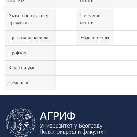
обавезе
испит
Активности у току
Писмени
предавања
испит
Практична настава
Усмени испит
Пројекти
Колоквијуми
Семинари