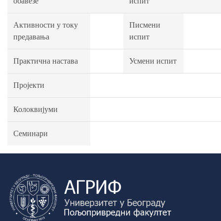
обавезе
испит
Активности у току
Писмени
предавања
испит
Практична настава
Усмени испит
Пројекти
Колоквијуми
Семинари