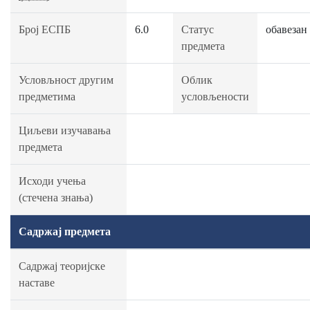
Број ЕСПБ
6.0
Статус
обавезан
предмета
Условљност другим
Облик
предметима
условљености
Циљеви изучавања
предмета
Исходи учења
(стечена знања)
Садржај предмета
Садржај теоријске
наставе