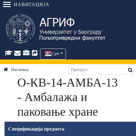
НАВИГАЦИЈА
Срп
Насловна
О-КВ-14-АМБА-13
- Амбалажа и
паковање хране
Спецификација предмета