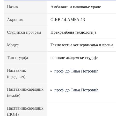
Назив
Амбалажа и паковање хране
Акроним
О-КВ-14-АМБА-13
Студијски програм
Прехрамбена технологија
Модул
Технологија конзервисања и врења
Тип студија
основне академске студије
Наставник
проф. др Тања Петровић
(предавач)
Наставник/сарадник
проф. др Тања Петровић
(вежбе)
Наставник/сарадник
(ДОН)