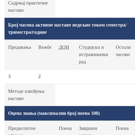
Садржај практичне
наставе
Број часова активне наставе недељно током семестра/
триместра/године
Предавања
Вежбе
ДОН
Студијски и
Остали
истраживачки
часови
рад
3
2
Методе извођења
наставе
Оцена знања (максимални број поена 100)
Предиспитне
Поена
Завршни
Поена