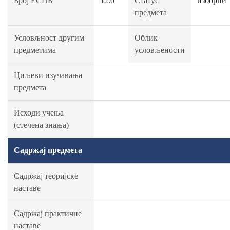
Број ЕСПБ
12.0
Статус
изборни
предмета
Условљност другим
Облик
предметима
условљености
Циљеви изучавања
предмета
Исходи учења
(стечена знања)
Садржај предмета
Садржај теоријске
наставе
Садржај практичне
наставе