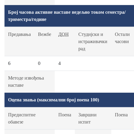
Број часова активне наставе недељно током семестра/
триместра/године
Предавања
Вежбе
ДОН
Студијски и
Остали
истраживачки
часови
рад
6
0
4
Методе извођења
наставе
Оцена знања (максимални број поена 100)
Предиспитне
Поена
Завршни
Поена
обавезе
испит