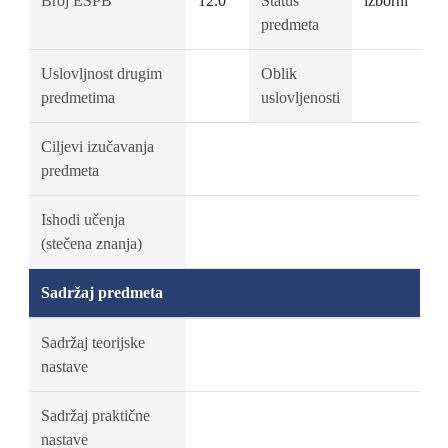
Broj ESPB
12.0
Status
izborni
predmeta
Uslovljnost drugim
Oblik
predmetima
uslovljenosti
Ciljevi izučavanja
predmeta
Ishodi učenja
(stečena znanja)
Sadržaj predmeta
Sadržaj teorijske
nastave
Sadržaj praktične
nastave