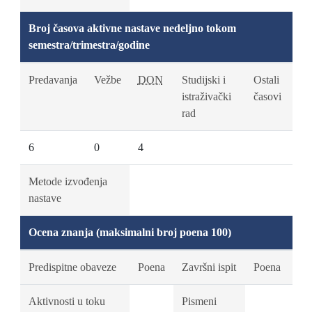
Broj časova aktivne nastave nedeljno tokom
semestra/trimestra/godine
Predavanja
Vežbe
DON
Studijski i
Ostali
istraživački
časovi
rad
6
0
4
Metode izvođenja
nastave
Ocena znanja (maksimalni broj poena 100)
Predispitne obaveze
Poena
Završni ispit
Poena
Aktivnosti u toku
Pismeni