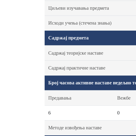
Циљеви изучавања предмета
Исходи учења (стечена знања)
Садржај предмета
Садржај теоријске наставе
Садржај практичне наставе
Број часова активне наставе недељно т
Предавања
Вежбе
6
0
Методе извођења наставе