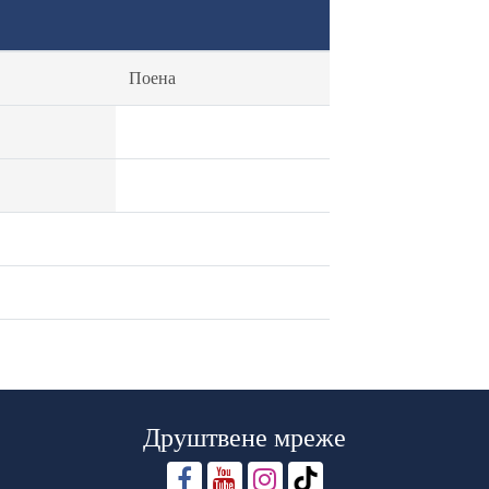
Поена
Друштвене мреже