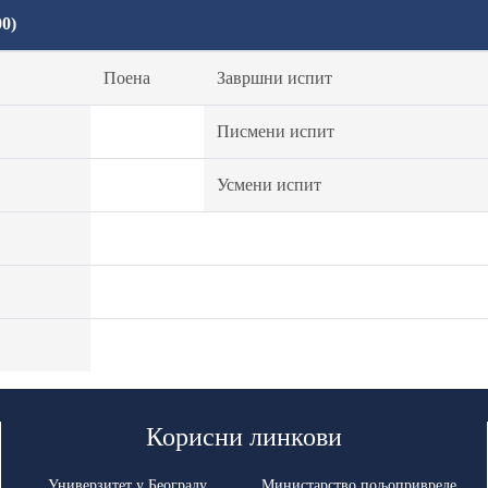
0)
Поена
Завршни испит
Писмени испит
Усмени испит
Корисни линкови
Универзитет у Београду
Министарство пољопривреде,