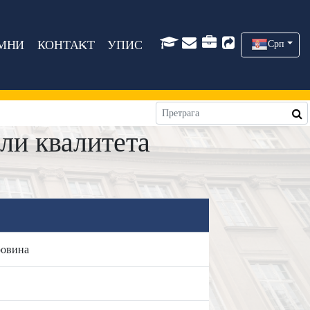
МНИ
КОНТАКТ
УПИС
Срп
ли квалитета
ровина