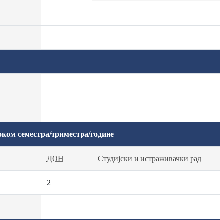
оком семестра/триместра/године
ДОН
Студијски и истраживачки рад
2