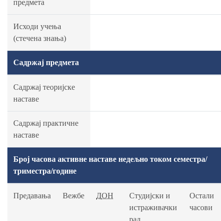
предмета
Исходи учења
(стечена знања)
Садржај предмета
Садржај теоријске
наставе
Садржај практичне
наставе
Број часова активне наставе недељно током семестра/
триместра/године
Предавања
Вежбе
ДОН
Студијски и
Остали
истраживачки
часови
рад