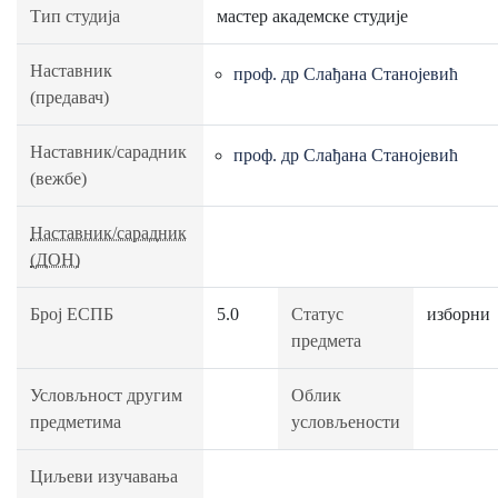
Тип студија
мастер академске студије
Наставник
проф. др Слађана Станојевић
(предавач)
Наставник/сарадник
проф. др Слађана Станојевић
(вежбе)
Наставник/сарадник
(ДОН)
Број ЕСПБ
5.0
Статус
изборни
предмета
Условљност другим
Облик
предметима
условљености
Циљеви изучавања