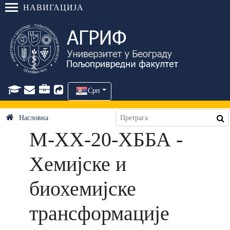
НАВИГАЦИЈА
Срп
Насловна
М-ХХ-20-ХББА -
Хемијске и
биохемијске
трансформације