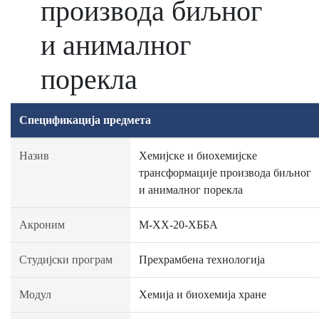
производа биљног
и анималног
порекла
Спецификација предмета
Назив
Хемијске и биохемијске
трансформације производа биљног
и анималног порекла
Акроним
М-ХХ-20-ХББА
Студијски програм
Прехрамбена технологија
Модул
Хемија и биохемија хране