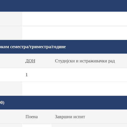
оком семестра/триместра/године
ДОН
Студијски и истраживачки рад
1
0)
Поена
Завршни испит