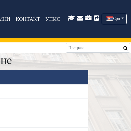
МНИ
КОНТАКТ
УПИС
Срп
ане