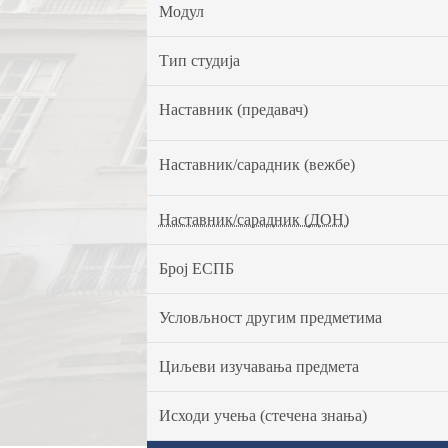
Модул
Тип студија
Наставник (предавач)
Наставник/сарадник (вежбе)
Наставник/сарадник (ДОН)
Број ЕСПБ
Условљност другим предметима
Циљеви изучавања предмета
Исходи учења (стечена знања)