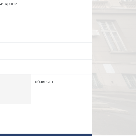
и хране
обавезан