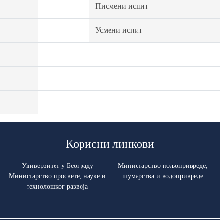
Писмени испит
Усмени испит
Корисни линкови
Универзитет у Београду
Министарство пољопривреде,
Министарство просвете, науке и
шумарства и водопривреде
технолошког развоја