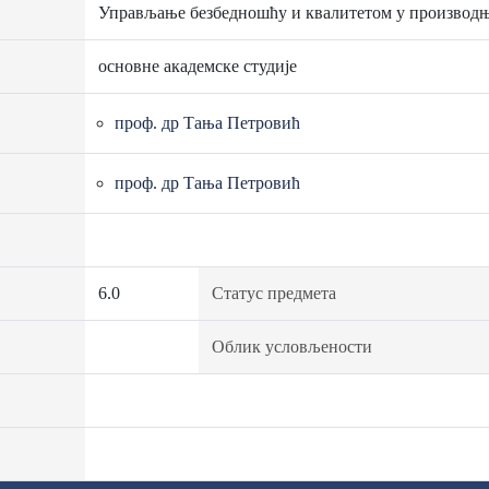
Управљање безбедношћу и квалитетом у производњ
основне академске студије
проф. др Тања Петровић
проф. др Тања Петровић
6.0
Статус предмета
Облик условљености