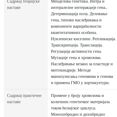
Садржај теоријске
Менделова генетика. Интра и
наставе
интералелне интеракције гена..
Детерминација пола. Деловање
гена, типови наслеђивања и
компоненте варијабилности
квантитативних особина.
Нуклеинске киселине. Репликација.
Транскрипција. Транслација.
Регулација активности гена.
Мутације гена и хромозома.
Наслеђивање везано за пластиде и
митохондрије. Методе
манипулисања геномима и генима
и примена ГМО у хортикултури.
Садржај практичне
Промене у броју хромозома и
наставе
количини генетичког материјала
током ћелијског циклуса.
Монохибридно и дихибридно