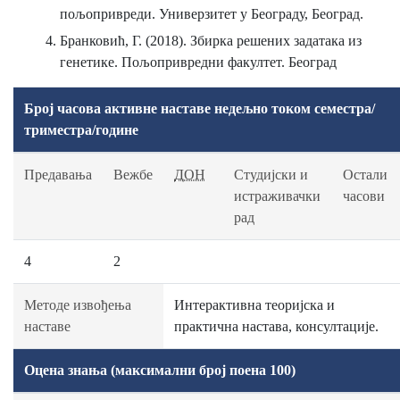
пољопривреди. Универзитет у Београду, Београд.
Бранковић, Г. (2018). Збирка решених задатака из
генетике. Пољопривредни факултет. Београд
Број часова активне наставе недељно током семестра/
триместра/године
Предавања
Вежбе
ДОН
Студијски и
Остали
истраживачки
часови
рад
4
2
Методе извођења
Интерактивна теоријска и
наставе
практична настава, консултације.
Оцена знања (максимални број поена 100)