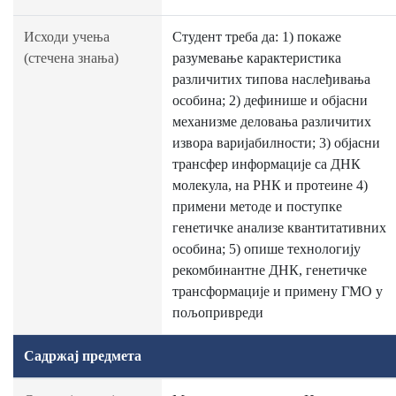
Исходи учења
Студент треба да: 1) покаже
(стечена знања)
разумевање карактеристика
различитих типова наслеђивања
особина; 2) дефинише и објасни
механизме деловања различитих
извора варијабилности; 3) објасни
трансфер информације са ДНК
молекула, на РНК и протеине 4)
примени методе и поступке
генетичке анализе квантитативних
особина; 5) опише технологију
рекомбинантне ДНК, генетичке
трансформације и примену ГМО у
пољопривреди
Садржај предмета