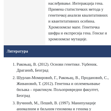
наслеђивање. Интеракција гена.
Примена статистичких метода у
генетичкој анализи квалитативних
и квантитативних особина.
Хромозомске мапе. Генетичка
шифра и експресија гена. Генске и
хромозомске мутације.
Литература
Ракоњац, В. (2012). Основи генетике. Уџбеник.
Драганић, Београд
Шурлан-Момировић, Г., Ракоњац, В., Продановић, С.,
Живановић, Т. (2012). Генетика и оплемењивање
биљака – практикум. Пољопривредни факултет,
Београд
Вучинић, М., Пешић, В. (1997). Манипулације
анималним и биљним геномима и генима у