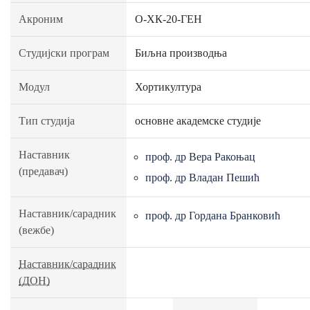
Акроним
О-ХК-20-ГЕН
Студијски програм
Биљна производња
Модул
Хортикултура
Тип студија
основне академске студије
Наставник
проф. др Вера Ракоњац
(предавач)
проф. др Владан Пешић
Наставник/сарадник
проф. др Гордана Бранковић
(вежбе)
Наставник/сарадник
(ДОН)