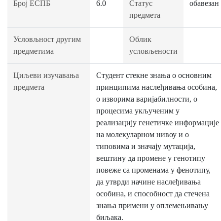
Број ЕСПБ
6.0
Статус
обавезан
предмета
Условљност другим
Облик
предметима
условљености
Циљеви изучавања
Студент стекне знања о основним
предмета
принципима наслеђивања особина,
о изворима варијабилности, о
процесима укљученим у
реализацију генетичке информације
на молекуларном нивоу и о
типовима и значају мутација,
вештину да промене у генотипу
повеже са променама у фенотипу,
да утврди начинe наслеђивања
особина, и способност да стечена
знања примени у оплемењивању
биљака.