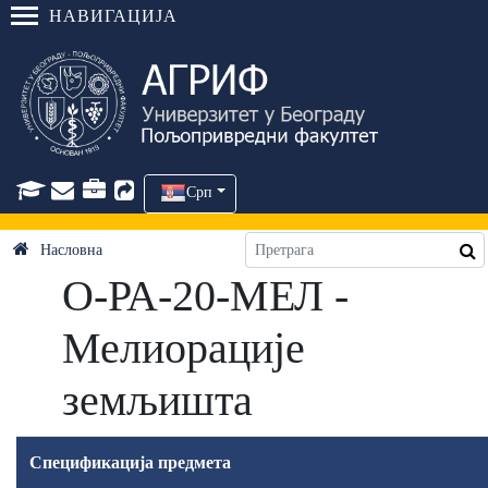
НАВИГАЦИЈА
Срп
Насловна
О-РА-20-МЕЛ -
Мелиорације
земљишта
Спецификација предмета