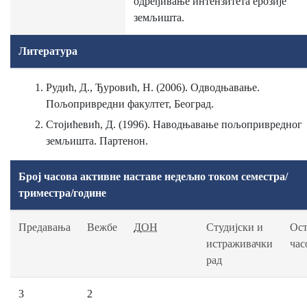
одређивање интензитета ерозије
земљишта.
Литература
Рудић, Д., Ђуровић, Н. (2006). Одводњавање.
Пољопривредни факултет, Београд.
Стојићевић, Д. (1996). Наводњавање пољопривредног
земљишта. Партенон.
Број часова активне наставе недељно током семестра/
триместра/године
Предавања
Вежбе
ДОН
Студијски и
Ост
истраживачки
час
рад
3
2