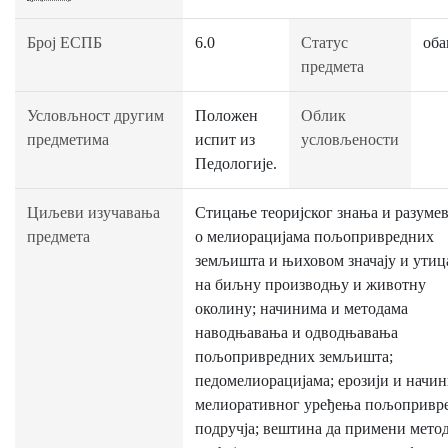
Број ЕСПБ
6.0
Статус
оба
предмета
Условљност другим
Положен
Облик
предметима
испит из
условљености
Педологије.
Циљеви изучавања
Стицање теоријског знања и разуме
предмета
о мелиорацијама пољопривредних
земљишта и њиховом значају и утиц
на биљну производњу и животну
околину; начинима и методама
наводњавања и одводњавања
пољопривредних земљишта;
педомелиорацијама; ерозији и начи
мелиоративног уређења пољопривр
подручја; вештина да примени метод