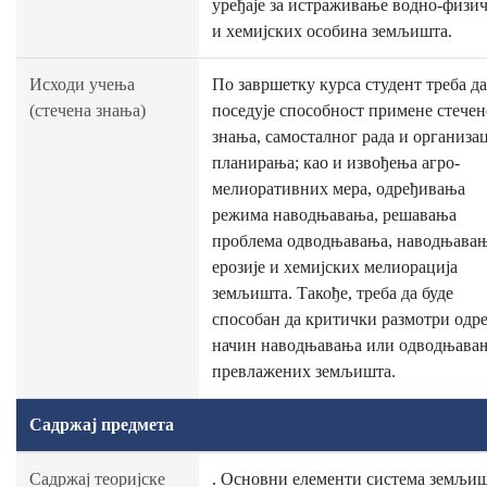
уређаје за истраживање водно-физи
и хемијских особина земљишта.
Исходи учења
По завршетку курса студент треба да
(стечена знања)
поседује способност примене стечен
знања, самосталног рада и организац
планирања; као и извођења агро-
мелиоративних мера, одређивања
режима наводњавања, решавања
проблема одводњавања, наводњавањ
ерозије и хемијских мелиорација
земљишта. Такође, треба да буде
способан да критички размотри одр
начин наводњавања или одводњава
превлажених земљишта.
Садржај предмета
Садржај теоријске
. Основни елементи система земљи