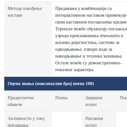
Методе извођења
Предавања у комбинацији са
наставе
интерактивном наставом примењује 
свим наставним поглављима предме
Теренске вежбе обухватају поглавља
узроци превлаживања земљишта и
њихова дијагностика, системи за
одводњавање, извори воде за
наводњавање и техника заливања.
Остале вежбе су демонстративно-
показног карактера.
Оцена знања (максимални број поена 100)
Предиспитне
Поена
Завршни
По
обавезе
испит
Активности у току
Писмени
предавања
испит