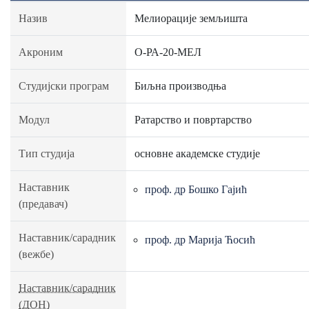
Назив
Мелиорације земљишта
Акроним
О-РА-20-МЕЛ
Студијски програм
Биљна производња
Модул
Ратарство и повртарство
Тип студија
основне академске студије
Наставник
проф. др Бошко Гајић
(предавач)
Наставник/сарадник
проф. др Марија Ћосић
(вежбе)
Наставник/сарадник
(ДОН)