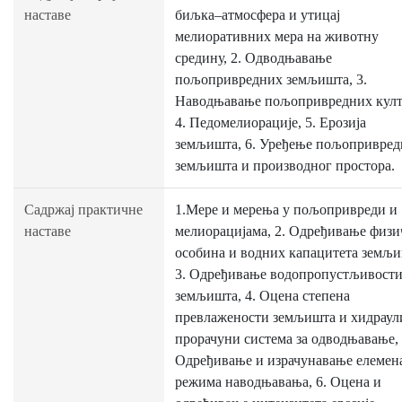
наставе
биљка–атмосфера и утицај
мелиоративних мера на животну
средину, 2. Одводњавање
пољопривредних земљишта, 3.
Наводњавање пољопривредних култ
4. Педомелиорације, 5. Ерозија
земљишта, 6. Уређење пољопривред
земљишта и производног простора.
Садржај практичне
1.Мере и мерења у пољопривреди и
наставе
мелиорацијама, 2. Одређивање физ
особина и водних капацитета земљи
3. Одређивање водопропустљивост
земљишта, 4. Оцена степена
превлажености земљишта и хидраул
прорачуни система за одводњавање, 
Одређивање и израчунавање елемен
режима наводњавања, 6. Оцена и