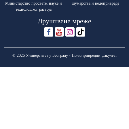
Министарство просвете, науке и
шумарства и водопривреде
технолошког развоја
Друштвене мреже
© 2026 Универзитет у Београду - Пољопривредни факултет