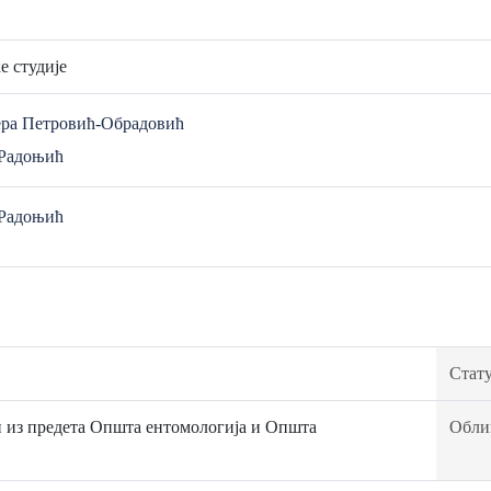
е студије
ера Петровић-Обрадовић
 Радоњић
 Радоњић
Стату
 из предета Општа ентомологија и Општа
Обли