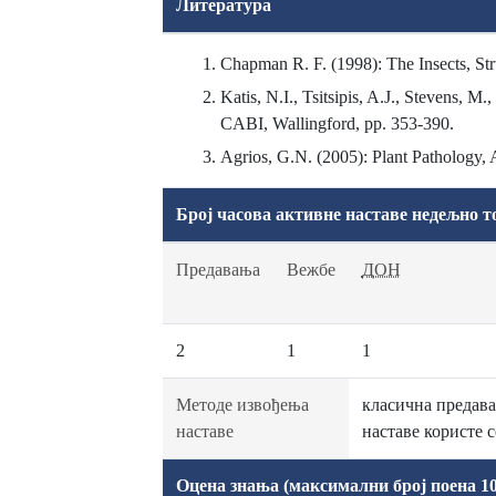
Литература
Chapman R. F. (1998): The Insects, Str
Katis, N.I., Tsitsipis, A.J., Stevens, 
CABI, Wallingford, pp. 353-390.
Agrios, G.N. (2005): Plant Pathology,
Број часова активне наставе недељно т
Предавања
Вежбе
ДОН
2
1
1
Методе извођења
класична предава
наставе
наставе користе 
Оцена знања (максимални број поена 10