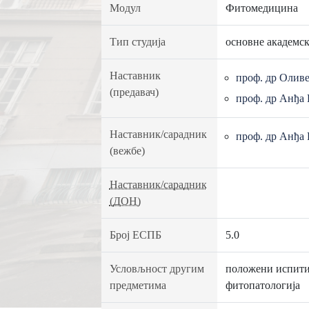
Модул
Фитомедицина
Тип студија
основне академск
Наставник
проф. др Олив
(предавач)
проф. др Анђа
Наставник/сарадник
проф. др Анђа
(вежбе)
Наставник/сарадник
(ДОН)
Број ЕСПБ
5.0
Условљност другим
положени испити
предметима
фитопатологија