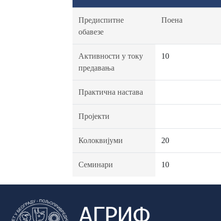
Предиспитне
Поена
обавезе
Активности у току
10
предавања
Практична настава
Пројекти
Колоквијуми
20
Семинари
10