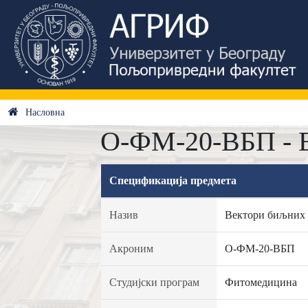
Насловна
О-ФМ-20-ВБП - В
Спецификација предмета
Назив
Вектори биљних 
Акроним
О-ФМ-20-ВБП
Студијски програм
Фитомедицина