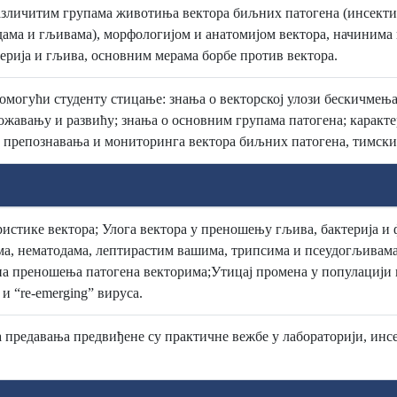
азличитим групама животиња вектора биљних патогена (инсектима
ама и гљивама), морфологијом и анатомијом вектора, начинима
ерија и гљива, основним мерама борбе против вектора.
 омогући студенту стицање: знања о векторској улози бескичмењ
ожавању и развићу; знања о основним групама патогена; каракте
 препознавања и мониторинга вектора биљних патогена, тимски
истике вектора; Улога вектора у преношењу гљива, бактерија 
ма, нематодама, лептирастим вашима, трипсима и псеудогљивам
а преношења патогена векторима;Утицај промена у популацији 
 и “re-emerging” вируса.
 предавања предвиђене су практичне вежбе у лабораторији, инсе