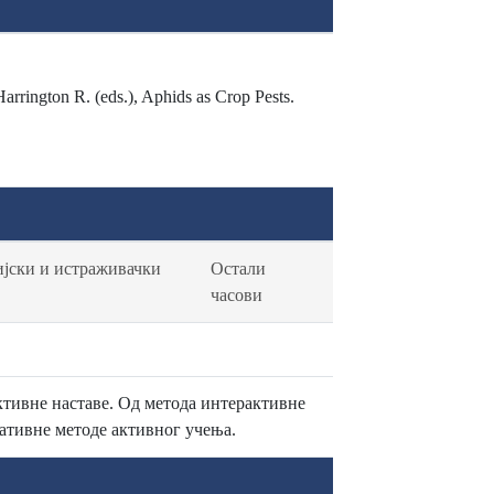
Harrington R. (eds.), Aphids as Crop Pests.
јски и истраживачки
Остали
часови
ктивне наставе. Од метода интерактивне
ативне методе активног учења.