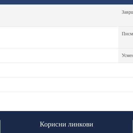
Завр
Писм
Усме
Корисни линкови