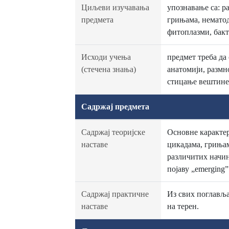
Циљеви изучавања
упознавање са: р
предмета
грињама, нематод
фитоплазми, бакт
Исходи учења
предмет треба да
(стечена знања)
анатомији, размн
стицање вештине
Садржај предмета
Садржај теоријске
Основне карактер
наставе
цикадама, гриња
различитих начин
појаву „emerging”
Садржај практичне
Из свих поглавља
наставе
на терен.