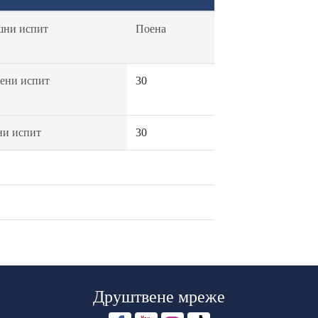
шни испит
Поена
ени испит
30
ни испит
30
Друштвене мреже