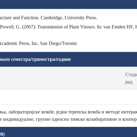
ucture and Function. Cambridge, University Press.
M., Powell, G. (2007): Transmission of Plant Viruses. In: van Emden HF, 
 Academic Press, Inc, San Diego/Toronto
оком семестра/триместра/године
Студи
рад
ња, лабораторијске вежбе, једна теренска вежба и методе интера
се индивидуалне, групне односно тимске колаборативне и коопер
0)