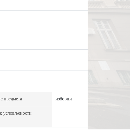
с предмета
изборни
к условљености