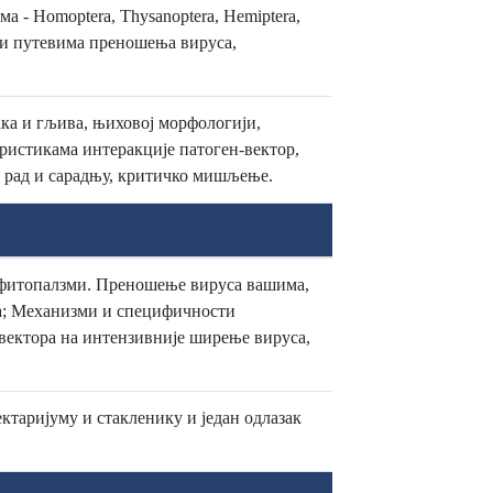
 - Homoptera, Thysanoptera, Hemiptera,
 и путевима преношења вируса,
ака и гљива, њиховој морфологији,
ристикама интеракције патоген-вектор,
 рад и сарадњу, критичко мишљење.
и фитопалзми. Преношење вируса вашима,
а; Механизми и специфичности
вектора на интензивније ширење вируса,
ктаријуму и стакленику и један одлазак