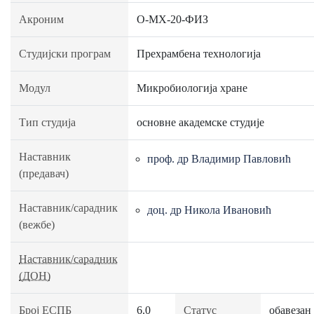
Акроним
О-МХ-20-ФИЗ
Студијски програм
Прехрамбена технологија
Модул
Микробиологија хране
Тип студија
основне академске студије
Наставник
проф. др Владимир Павловић
(предавач)
Наставник/сарадник
доц. др Никола Ивановић
(вежбе)
Наставник/сарадник
(ДОН)
Број ЕСПБ
6.0
Статус
обавезан