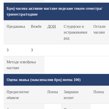
Број часова активне наставе недељно током семестра/
триместра/године
Предавања
Вежбе
ДОН
Студијски и
Остали
истраживачки
часови
рад
3
3
Методе извођења
наставе
Оцена знања (максимални број поена 100)
Предиспитне
Поена
Завршни
Поена
обавезе
испит