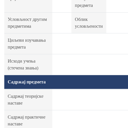
предмета
Условљност другим
Облик
предметима
условљености
Циљеви изучавања
предмета
Исходи учења
(стечена знања)
Садржај предмета
Садржај теоријске
наставе
Садржај практичне
наставе