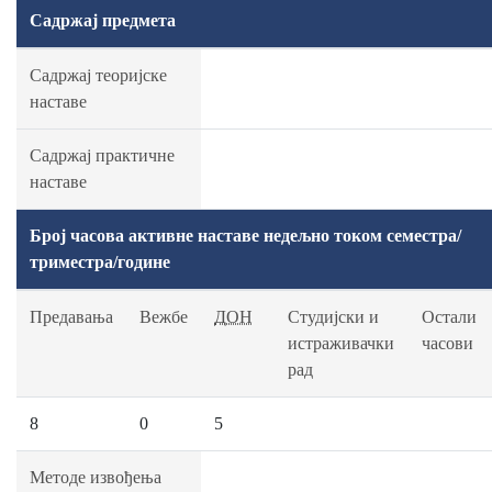
Садржај предмета
Садржај теоријске
наставе
Садржај практичне
наставе
Број часова активне наставе недељно током семестра/
триместра/године
Предавања
Вежбе
ДОН
Студијски и
Остали
истраживачки
часови
рад
8
0
5
Методе извођења