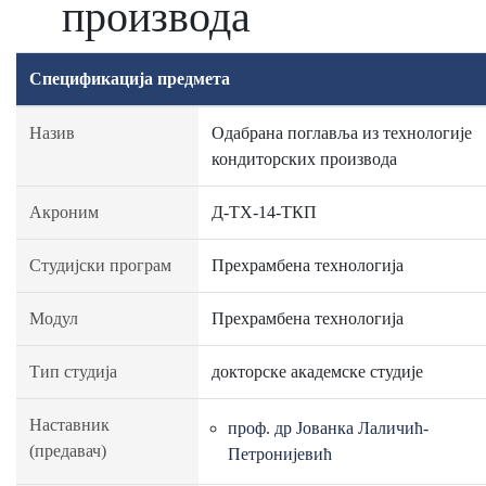
производа
Спецификација предмета
Назив
Одабрана поглавља из технологије
кондиторских производа
Акроним
Д-ТХ-14-ТКП
Студијски програм
Прехрамбена технологија
Модул
Прехрамбена технологија
Тип студија
докторске академске студије
Наставник
проф. др Јованка Лаличић-
(предавач)
Петронијевић