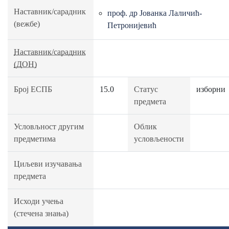
Наставник/сарадник
проф. др Јованка Лаличић-
(вежбе)
Петронијевић
Наставник/сарадник
(ДОН)
Број ЕСПБ
15.0
Статус
изборни
предмета
Условљност другим
Облик
предметима
условљености
Циљеви изучавања
предмета
Исходи учења
(стечена знања)