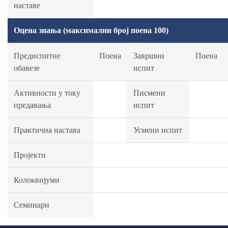
наставе
Оцена знања (максимални број поена 100)
Предиспитне
Поена
Завршни
Поена
обавезе
испит
Активности у току
Писмени
предавања
испит
Практична настава
Усмени испит
Пројекти
Колоквијуми
Семинари