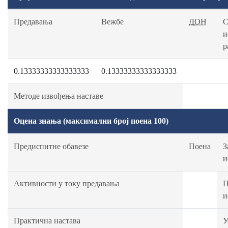
Предавања
Вежбе
ДОН
С
и
р
0.13333333333333333
0.13333333333333333
Методе извођења наставе
Оцена знања (максимални број поена 100)
Предиспитне обавезе
Поена
З
и
Активности у току предавања
П
и
Практична настава
У