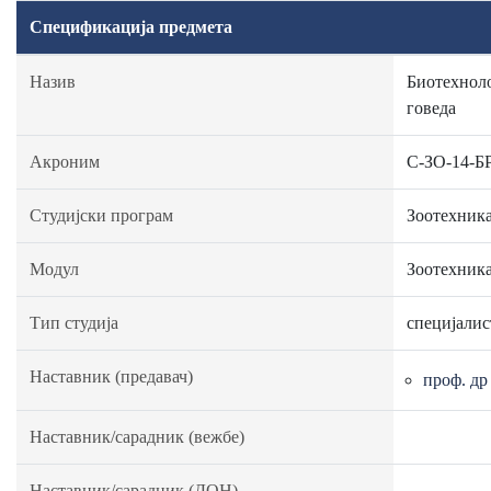
Спецификација предмета
Назив
Биотехноло
говеда
Акроним
C-ЗО-14-Б
Студијски програм
Зоотехник
Модул
Зоотехник
Тип студија
специјалис
Наставник (предавач)
проф. д
Наставник/сарадник (вежбе)
Наставник/сарадник (ДОН)