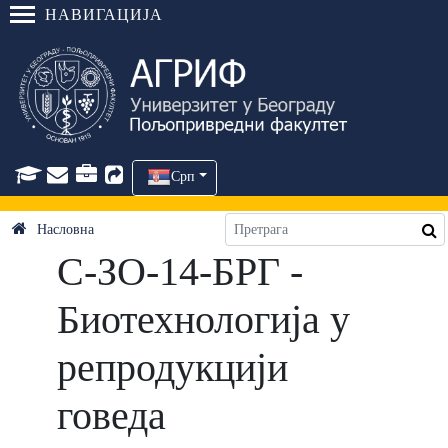
НАВИГАЦИЈА
Срп
Насловна
C-ЗО-14-БРГ -
Биотехнологија у
репродукцији
говеда