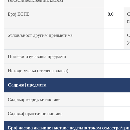
Број ЕСПБ
8.0
С
п
Условљност другим предметима
О
у
Циљеви изучавања предмета
Исходи учења (стечена знања)
Садржај предмета
Садржај теоријске наставе
Садржај практичне наставе
Број часова активне наставе недељно током семестра/три