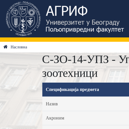
Насловна
C-ЗО-14-УПЗ - У
зоотехници
Спецификација предмета
Назив
Акроним