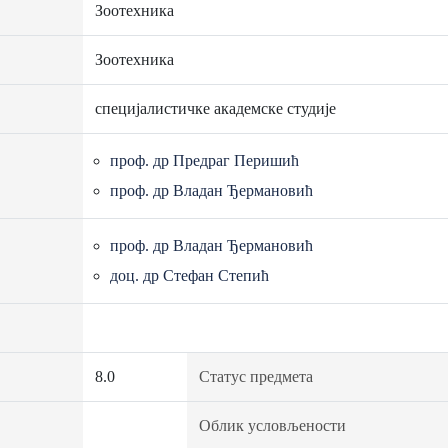
Зоотехника
Зоотехника
специјалистичке академске студије
проф. др Предраг Перишић
проф. др Владан Ђермановић
проф. др Владан Ђермановић
доц. др Стефан Степић
8.0
Статус предмета
Облик условљености