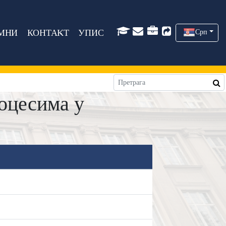
МНИ
КОНТАКТ
УПИС
Срп
оцесима у