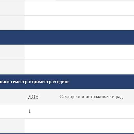
оком семестра/триместра/године
ДОН
Студијски и истраживачки рад
1