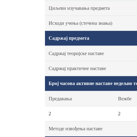
Циљеви изучавања предмета
Исходи учења (стечена знања)
Садржај предмета
Садржај теоријске наставе
Садржај практичне наставе
Број часова активне наставе недељно т
Предавања
Вежбе
2
2
Методе извођења наставе