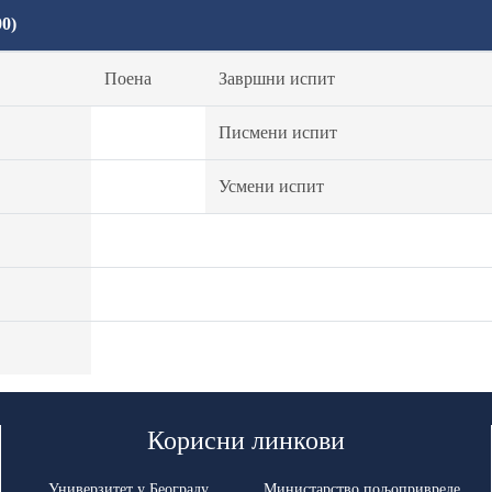
0)
Поена
Завршни испит
Писмени испит
Усмени испит
Корисни линкови
Универзитет у Београду
Министарство пољопривреде,