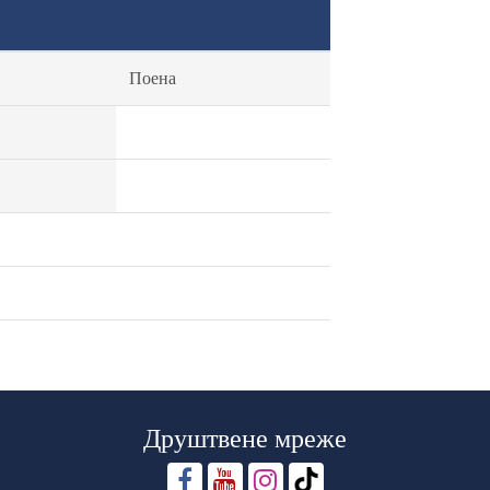
Поена
Друштвене мреже