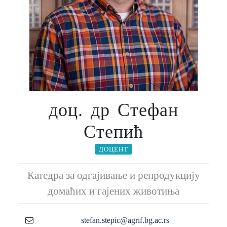
доц. др Стефан
Степић
ДОЦЕНТ
Катедра за одгајивање и репродукцију
домаћих и гајених животиња
stefan.stepic@agrif.bg.ac.rs