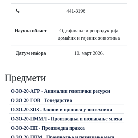
441-3196
Научна област
Одгајивање и репродукција
домаћих и гајених животиња
Датум избора
10. март 2026.
Предмети
О-ЗО-20-АГР - Анимални генетички ресурси
О-ЗО-20-ГОВ - Говедарство
О-ЗО-20-ЗПЗ - Закони и прописи у зоотехници
О-ЗО-20-ПММЛ - Производња и познавање млека
О-ЗО-20-ПП - Производна пракса
О-ЗО-20-ППМ - Производња и познавање меса