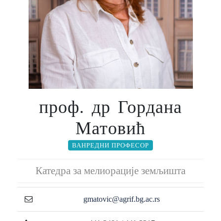
проф. др Гордана
Матовић
ВАНРЕДНИ ПРОФЕСОР
Катедра за мелиорације земљишта
gmatovic@agrif.bg.ac.rs