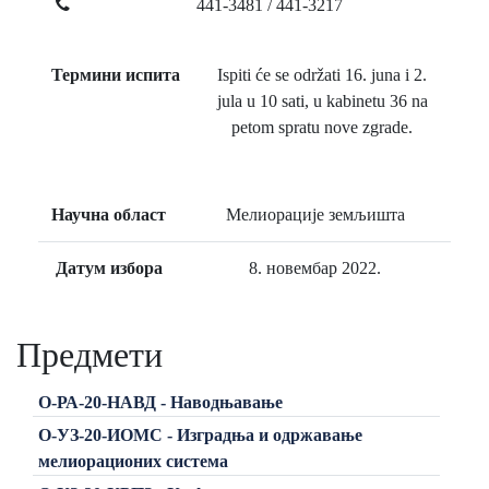
441-3481 / 441-3217
Термини испита
Ispiti će se održati 16. juna i 2.
jula u 10 sati, u kabinetu 36 na
petom spratu nove zgrade.
Научна област
Мелиорације земљишта
Датум избора
8. новембар 2022.
Предмети
О-РА-20-НАВД - Наводњавање
О-УЗ-20-ИОМС - Изградња и одржавање
мелиорационих система