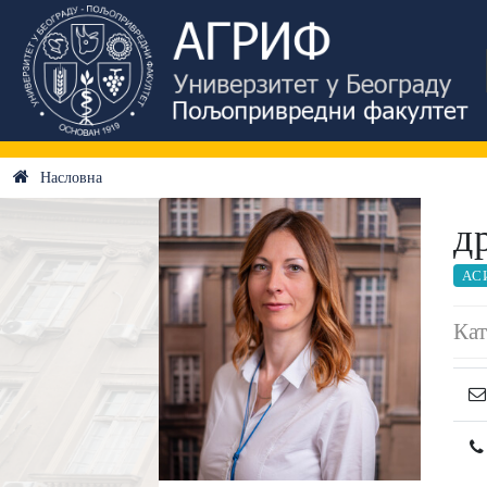
Насловна
д
АС
Кат