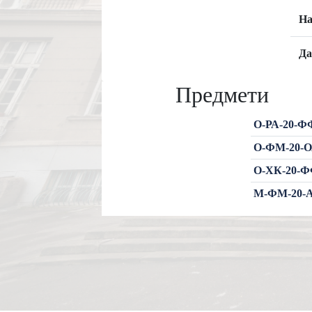
На
Да
Предмети
О-РА-20-Ф
О-ФМ-20-ОА
О-ХК-20-Ф
М-ФМ-20-А