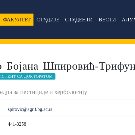
ФАКУЛТЕТ
СТУДИЈЕ
СТУДЕНТИ
ВЕСТИ
АЛУ
р Бојана Шпировић-Трифу
ИСТЕНТ СА ДОКТОРАТОМ
едра за пестициде и хербологију
spirovic@agrif.bg.ac.rs
441-3258