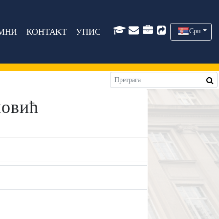
МНИ
КОНТАКТ
УПИС
Срп
новић