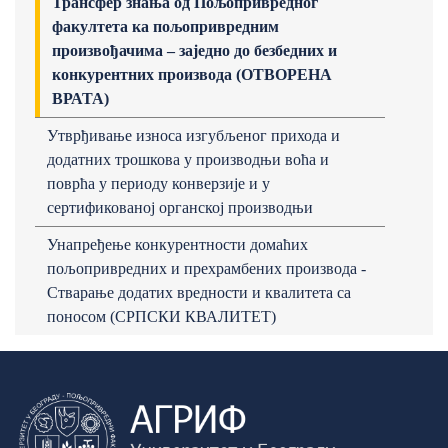
Трансфер знања од Пољопривредног
факултета ка пољопривредним
произвођачима – заједно до безбедних и
конкурентних производа (ОТВОРЕНА
ВРАТА)
Утврђивање износа изгубљеног прихода и
додатних трошкова у производњи воћа и
поврћа у периоду конверзије и у
сертификованој органској производњи
Унапређење конкурентности домаћих
пољопривредних и прехрамбених производа -
Стварање додатих вредности и квалитета са
поносом (СРПСКИ КВАЛИТЕТ)