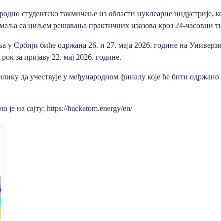
родно студентско такмичење из области нуклеарне индустрије, к
емаља са циљем решавања практичних изазова кроз 24-часовни т
 у Србији биће одржана 26. и 27. маја 2026. године на Универзи
рок за пријаву 22. мај 2026. године.
ику да учествује у међународном финалу које ће бити одржано 
 је на сајту:
https://hackatom.energy/en/