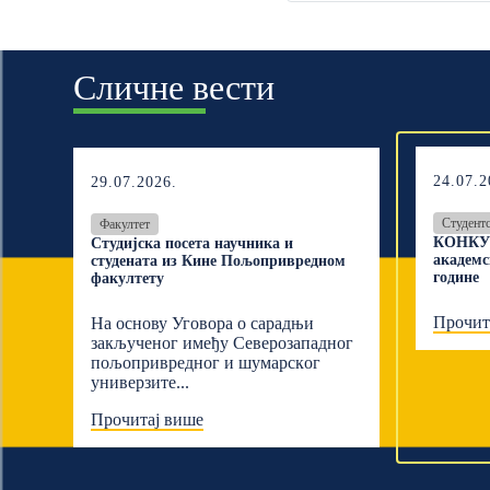
Сличне вести
24.07.2
29.07.2026.
Студент
Факултет
КОНКУР
Студијска посета научника и
академс
студената из Кине Пољопривредном
године
факултету
Прочит
На основу Уговора о сарадњи
закљученог имеђу Северозападног
пољопривредног и шумарскoг
универзите...
Прочитај више