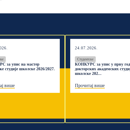
026.
24.07.2026.
ске
Студентске
С за упис на мастер
КОНКУРС за упис у прву го
ке студије школске 2026/2027.
докторских академских студи
школске 202...
ај више
Прочитај више