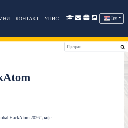
МНИ
КОНТАКТ
УПИС
Срп
ckAtom
obal HackAtom 2026“, које