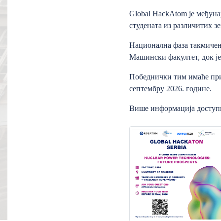
Global HackAtom је међуна
студената из различитих з
Национална фаза такмичења
Машински факултет, док је 
Победнички тим имаће прил
септембру 2026. године.
Више информација доступно