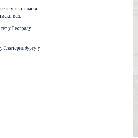
оје окупља тимове
имски рад.
тет у Београду –
у Јекатеринбургу у