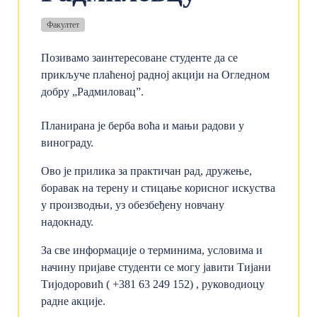
Факултет
Позивамо заинтересоване студенте да се
прикључе плаћеној радној акцији на Огледном
добру „Радмиловац”.
Планирана је берба воћа и мањи радови у
винограду.
Ово је прилика за практичан рад, дружење,
боравак на терену и стицање корисног искуства
у производњи, уз обезбеђену новчану
надокнаду.
За све информације о терминима, условима и
начину пријаве студенти се могу јавити Тијани
Тијодоровић ( +381 63 249 152) , руководиоцу
радне акције.