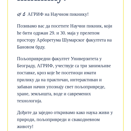
🌿🔬 АГРИФ на Научном пикнику!
Позивамо вас да посетите Научни пикник, који
ће бити одржан 29. и 30. маја у прелепом
простору Арборетума Шумарског факултета на
Бановом брду.
Пољопривредни факултет Универзитета у
Београду, АГРИФ, учествује са три занимљиве
поставке, кроз које ће посетиоци имати
прилику да на практичан, интерактиван и
забаван начин упознају свет пољопривреде,
хране, земљишта, воде и савремених
технологија.
Дођите да заједно откривамо како наука живи у
природи, пољопривреди и свакодневном
животу!