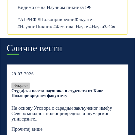
Видимо се на Научном пикнику! 🌱
#АГРИФ #ПољопривредниФакултет
#НаучниПикник #ФестивалНауке #НаукаЗаСве
Сличне вести
29.07.2026.
Факултет
Студијска посета научника и студената из Кине
Пољопривредном факултету
На основу Уговора о сарадњи закљученог имеђу
Северозападног пољопривредног и шумарскoг
универзите...
Прочитај више