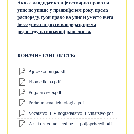
Ако се кандидат који је остварио право на
упис не упише у предвиђеном року,
према
распореду, губи право на упис и
уместо њега
ће се уписати други кандидат,
према
редоследу на
коначној ранг листи
.
КОНАЧНЕ РАНГ ЛИСТЕ:
Agroekonomija.pdf
Fitomedicina.pdf
Poljoprivreda.pdf
Prehrambena_tehnologija.pdf
Vocarstvo_i_Vinogradarstvo_i_vinarstvo.pdf
Zastita_zivotne_sredine_u_poljoprivredi.pdf