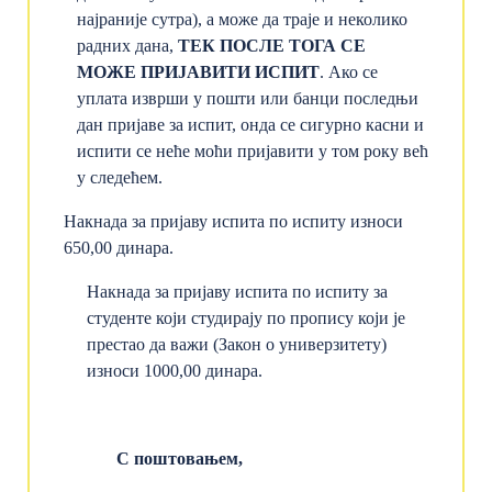
најраније сутра), а може да траје и неколико
радних дана,
ТЕК ПОСЛЕ ТОГА СЕ
МОЖЕ ПРИЈАВИТИ ИСПИТ
. Ако се
уплата изврши у пошти или банци последњи
дан пријаве за испит, онда се сигурно касни и
испити се неће моћи пријавити у том року већ
у следећем.
Накнада за пријаву испита по испиту износи
650,00 динара.
Накнада за пријаву испита по испиту за
студенте који студирају по пропису који је
престао да важи (Закон о универзитету)
износи 1000,00 динара.
С поштовањем,