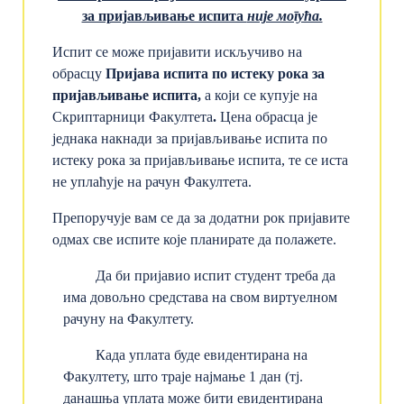
за пријављивање испита
није могућа.
Испит се може пријавити искључиво на
обрасцу
Пријава испита по истеку рока за
пријављивање испита,
а који се купује на
Скриптарници Факултета
.
Цена обрасца је
једнака накнади за пријављивање испита по
истеку рока за пријављивање испита, те се иста
не уплаћује на рачун Факултета.
Препоручује вам се да за додатни рок пријавите
одмах све испите које планирате да полажете.
Да би пријавио испит студент треба да
има довољно средстава на свом виртуелном
рачуну на Факултету.
Када уплата буде евидентирана на
Факултету, што траје најмање 1 дан (тј.
данашња уплата може бити евидентирана