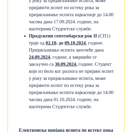
у року за пријављивање испита, може
пријавити испит по истеку рока за
пријављивање испита најкасније до 14.00
часова дана 17.09.2024. године, на
шалтерима Студентске службе.
Продужени септембарски рок II
(СП1)
траје од
02.10
. до
09.10.2024
.
године.
Пријављивање испита започеће дана
24.09.2024
.
године, а завршиће се
закључно са
30
.
09.2024.
године. Студент
који из било ког разлога не пријави испит
у року за пријављивање испита, може
пријавити испит по истеку рока за
пријављивање испита најкасније до 14.00
часова дана 01.10.2024. године, на
шалтерима Студентске службе.
Електронска пријава испита по истеку рока