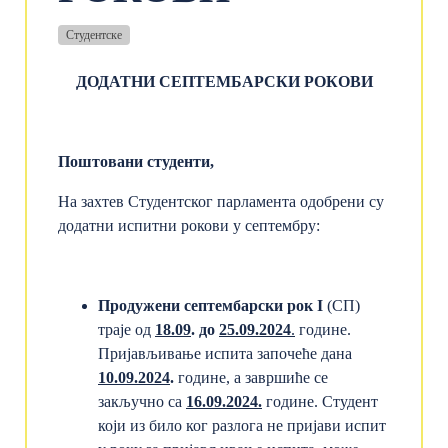
Студентске
ДОДАТНИ СЕПТЕМБАРСКИ РОКОВИ
Поштовани студенти,
На захтев Студентског парламента одобрени су
додатни испитни рокови у септембру:
Продужени септембарски рок I
(СП)
траје од
18.09
. до
25.09.2024
.
године.
Пријављивање испита започеће дана
1
0.09.2024
.
године, а завршиће се
закључно са
16
.
09.2024.
године. Студент
који из било ког разлога не пријави испит